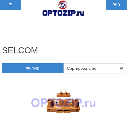
0
+7(495)210-36-06 ✉
2103606@mail.ru
SELCOM
Фильтр