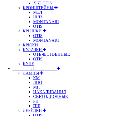
XIZI OTIS
КРОНШТЕЙНЫ
МЭЛ
ЩЛЗ
MONTANARI
OTIS
КРЫШКИ
OTIS
MONTANARI
КРЮКИ
КУЛАЧКИ
ОТЕЧЕСТВЕННЫЕ
OTIS
КУПЕ
⠀⠀⠀⠀⠀⠀Л⠀⠀⠀⠀⠀⠀⠀
ЛАМПЫ
КМ
ЛПО
МН
НАКАЛИВАНИЯ
СВЕТОДИОДНЫЕ
РН
ПШ
ЛЕБЁДКИ
OTIS