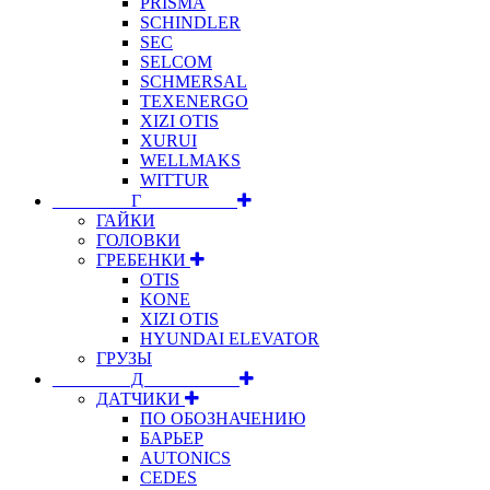
PRISMA
SCHINDLER
SEC
SELCOM
SCHMERSAL
TEXENERGO
XIZI OTIS
XURUI
WELLMAKS
WITTUR
⠀⠀⠀⠀⠀⠀Г⠀⠀⠀⠀⠀⠀⠀
ГАЙКИ
ГОЛОВКИ
ГРЕБЕНКИ
OTIS
KONE
XIZI OTIS
HYUNDAI ELEVATOR
ГРУЗЫ
⠀⠀⠀⠀⠀⠀Д⠀⠀⠀⠀⠀⠀⠀
ДАТЧИКИ
ПО ОБОЗНАЧЕНИЮ
БАРЬЕР
AUTONICS
CEDES