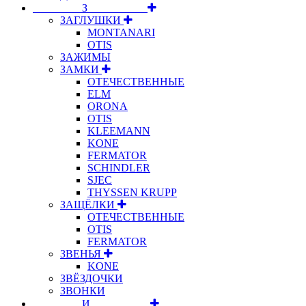
⠀⠀⠀⠀⠀⠀З⠀⠀⠀⠀⠀⠀⠀
ЗАГЛУШКИ
MONTANARI
OTIS
ЗАЖИМЫ
ЗАМКИ
ОТЕЧЕСТВЕННЫЕ
ELM
ORONA
OTIS
KLEEMANN
KONE
FERMATOR
SCHINDLER
SJEC
THYSSEN KRUPP
ЗАЩЁЛКИ
ОТЕЧЕСТВЕННЫЕ
OTIS
FERMATOR
ЗВЕНЬЯ
KONE
ЗВЁЗДОЧКИ
ЗВОНКИ
⠀⠀⠀⠀⠀⠀И⠀⠀⠀⠀⠀⠀⠀