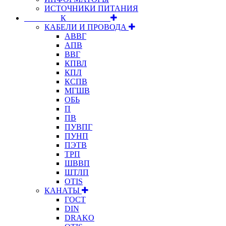
ИСТОЧНИКИ ПИТАНИЯ
⠀⠀⠀⠀⠀⠀К⠀⠀⠀⠀⠀⠀⠀
КАБЕЛИ И ПРОВОДА
АВВГ
АПВ
ВВГ
КПВЛ
КПЛ
КСПВ
МГШВ
ОБЬ
П
ПВ
ПУВПГ
ПУНП
ПЭТВ
ТРП
ШВВП
ШТЛП
OTIS
КАНАТЫ
ГОСТ
DIN
DRAKO