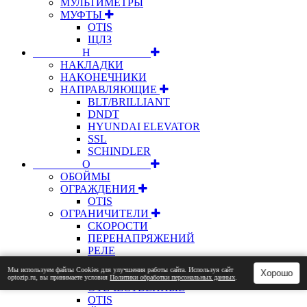
МУЛЬТИМЕТРЫ
МУФТЫ
OTIS
ЩЛЗ
⠀⠀⠀⠀⠀⠀Н⠀⠀⠀⠀⠀⠀⠀
НАКЛАДКИ
НАКОНЕЧНИКИ
НАПРАВЛЯЮЩИЕ
BLT/BRILLIANT
DNDT
HYUNDAI ELEVATOR
SSL
SCHINDLER
⠀⠀⠀⠀⠀⠀О⠀⠀⠀⠀⠀⠀⠀
ОБОЙМЫ
ОГРАЖДЕНИЯ
OTIS
ОГРАНИЧИТЕЛИ
СКОРОСТИ
ПЕРЕНАПРЯЖЕНИЙ
РЕЛЕ
ОПОРЫ
Мы используем файлы Сookies для улучшения работы сайта. Используя сайт
Хорошо
ОСИ
optozip.ru, вы принимаете условия
Политики обработки персональных данных
.
ОТЕЧЕСТВЕННЫЕ
OTIS