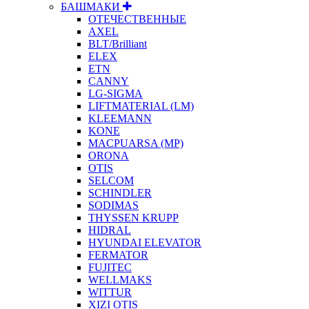
БАШМАКИ
ОТЕЧЕСТВЕННЫЕ
AXEL
BLT/Brilliant
ELEX
ETN
CANNY
LG-SIGMA
LIFTMATERIAL (LM)
KLEEMANN
KONE
MACPUARSA (MP)
ORONA
OTIS
SELCOM
SCHINDLER
SODIMAS
THYSSEN KRUPP
HIDRAL
HYUNDAI ELEVATOR
FERMATOR
FUJITEC
WELLMAKS
WITTUR
XIZI OTIS