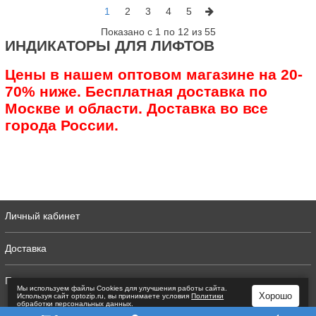
1
2
3
4
5
Показано с 1 по 12 из 55
ИНДИКАТОРЫ ДЛЯ ЛИФТОВ
Цены в нашем оптовом магазине на 20-
70% ниже. Бесплатная доставка по
Москве и области. Доставка во все
города России.
Личный кабинет
Доставка
Полная версия
Мы используем файлы Сookies для улучшения работы сайта.
Хорошо
Используя сайт optozip.ru, вы принимаете условия
Политики
обработки персональных данных
.