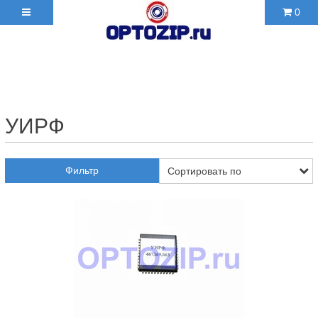
0
+7(495)210-36-06 ✉
2103606@mail.ru
УИРФ
Фильтр