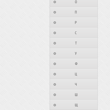
⠀⠀⠀⠀⠀⠀О⠀⠀⠀⠀⠀⠀⠀
⠀⠀⠀⠀⠀⠀П⠀⠀⠀⠀⠀⠀⠀
⠀⠀⠀⠀⠀⠀Р⠀⠀⠀⠀⠀⠀⠀
⠀⠀⠀⠀⠀⠀С⠀⠀⠀⠀⠀⠀⠀
⠀⠀⠀⠀⠀⠀Т⠀⠀⠀⠀⠀⠀⠀
⠀⠀⠀⠀⠀⠀У⠀⠀⠀⠀⠀⠀⠀
⠀⠀⠀⠀⠀⠀Ф⠀⠀⠀⠀⠀⠀⠀
⠀⠀⠀⠀⠀⠀Ц⠀⠀⠀⠀⠀⠀⠀
⠀⠀⠀⠀⠀⠀Ч⠀⠀⠀⠀⠀⠀⠀
⠀⠀⠀⠀⠀⠀Ш⠀⠀⠀⠀⠀⠀⠀
⠀⠀⠀⠀⠀⠀Щ⠀⠀⠀⠀⠀⠀⠀