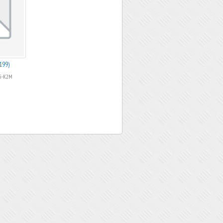
199)
S5-K2M