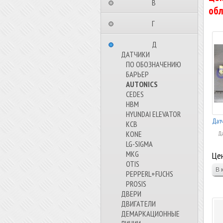
⠀⠀⠀⠀⠀⠀В⠀⠀⠀⠀⠀⠀⠀
обл
⠀⠀⠀⠀⠀⠀Г⠀⠀⠀⠀⠀⠀⠀
⠀⠀⠀⠀⠀⠀Д⠀⠀⠀⠀⠀⠀⠀
ДАТЧИКИ
ПО ОБОЗНАЧЕНИЮ
БАРЬЕР
AUTONICS
CEDES
HBM
HYUNDAI ELEVATOR
Дат
KCB
KONE
Да
LG-SIGMA
MKG
Цен
OTIS
PEPPERL+FUCHS
PROSIS
ДВЕРИ
ДВИГАТЕЛИ
ДЕМАРКАЦИОННЫЕ