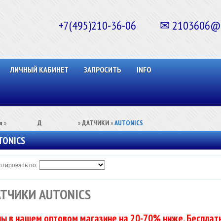
+7(495)210-36-06 ✉ 2103606@ma
ЛИЧНЫЙ КАБИНЕТ
ЗАПРОСИТЬ
INFO
я
»
⠀⠀⠀⠀⠀⠀Д⠀⠀⠀⠀⠀⠀⠀
»
ДАТЧИКИ
»
AUTONICS
TONICS
тировать по:
ТЧИКИ AUTONICS
ы в нашем оптовом магазине на 20-70% ниже. Бесплатн