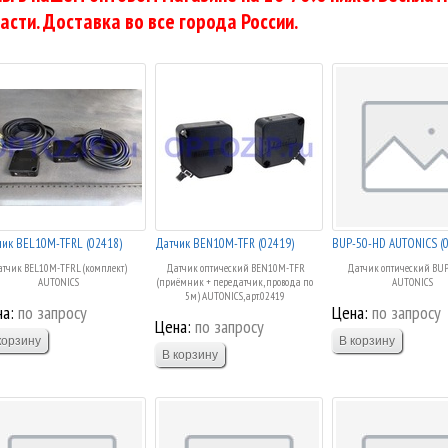
асти. Доставка во все города России.
чик BEL10M-TFRL (02418)
Датчик BEN10M-TFR (02419)
BUP-50-HD AUTONICS (
тчик BEL10M-TFRL (комплект)
Датчик оптический BEN10M-TFR
Датчик оптический BU
AUTONICS
(приёмник + передатчик, провода по
AUTONICS
5м) AUTONICS, арт.02419
а:
по запросу
Цена:
по запросу
Цена:
по запросу