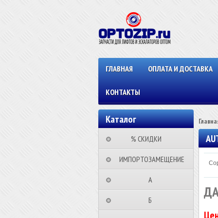
ГЛАВНАЯ
ОПЛАТА И ДОСТАВКА
КОНТАКТЫ
Каталог
Главна
AU
⠀⠀⠀% СКИДКИ⠀⠀⠀⠀
⠀ИМПОРТОЗАМЕЩЕНИЕ
Сор
⠀⠀⠀⠀⠀⠀А⠀⠀⠀⠀⠀⠀⠀
ДА
⠀⠀⠀⠀⠀⠀Б⠀⠀⠀⠀⠀⠀⠀
Цен