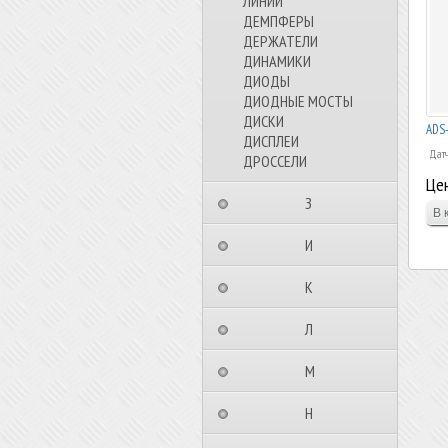
ЛИНИИ
ДЕМПФЕРЫ
ДЕРЖАТЕЛИ
ДИНАМИКИ
ДИОДЫ
ДИОДНЫЕ МОСТЫ
ДИСКИ
ADS-
ДИСПЛЕИ
Датч
ДРОССЕЛИ
Цен
⠀⠀⠀⠀⠀⠀З⠀⠀⠀⠀⠀⠀⠀
⠀⠀⠀⠀⠀⠀И⠀⠀⠀⠀⠀⠀⠀
⠀⠀⠀⠀⠀⠀К⠀⠀⠀⠀⠀⠀⠀
⠀⠀⠀⠀⠀⠀Л⠀⠀⠀⠀⠀⠀⠀
⠀⠀⠀⠀⠀⠀М⠀⠀⠀⠀⠀⠀⠀
⠀⠀⠀⠀⠀⠀Н⠀⠀⠀⠀⠀⠀⠀