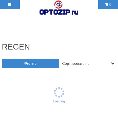
0
+7(495)210-36-06 ✉
2103606@mail.ru
REGEN
Фильтр