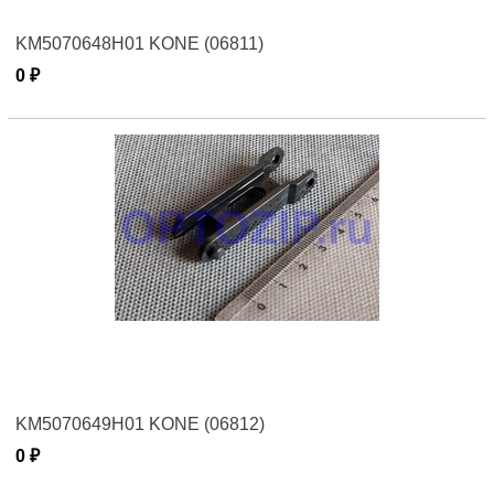
KM5070648H01 KONE (06811)
0 ₽
KM5070649H01 KONE (06812)
0 ₽