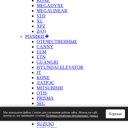
KONE
MEGADYNE
MEGALINEAR
STD
XL
XPZ
Z(О)
РОЛИКИ
ОТЕЧЕСТВЕННЫЕ
CANNY
ELM
ETN
GUANGRI
HYUNDAI ELEVATOR
JT
KONE
ЛАТРЭС
MITSUBISHI
OTIS
PRISMA
SEC
SELCOM
Мы используем файлы Сookies для улучшения работы сайта. Используя сайт
SCHINDLER
Хорошо
optozip.ru, вы принимаете условия
Политики обработки персональных данных
.
LG SIGMA
SUZUKI