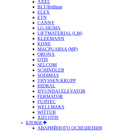
AXEL
BLT/Brilliant
ELEX
ETN
CANNY
LG-SIGMA
LIFTMATERIAL (LM)
KLEEMANN
KONE
MACPUARSA (MP)
ORONA
OTIS
SELCOM
SCHINDLER
SODIMAS
THYSSEN KRUPP
HIDRAL
HYUNDAI ELEVATOR
FERMATOR
FUJITEC
WELLMAKS
WITTUR
XIZI OTIS
БЛОКИ
АВАРИЙНОГО ОСВЕЩЕНИЯ