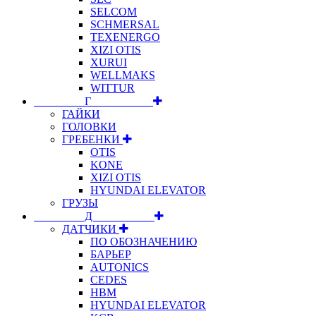
SELCOM
SCHMERSAL
TEXENERGO
XIZI OTIS
XURUI
WELLMAKS
WITTUR
⠀⠀⠀⠀⠀⠀Г⠀⠀⠀⠀⠀⠀⠀
ГАЙКИ
ГОЛОВКИ
ГРЕБЕНКИ
OTIS
KONE
XIZI OTIS
HYUNDAI ELEVATOR
ГРУЗЫ
⠀⠀⠀⠀⠀⠀Д⠀⠀⠀⠀⠀⠀⠀
ДАТЧИКИ
ПО ОБОЗНАЧЕНИЮ
БАРЬЕР
AUTONICS
CEDES
HBM
HYUNDAI ELEVATOR