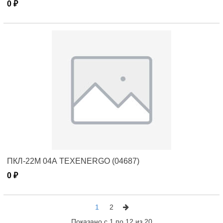
0 ₽
ПКЛ-22М 04А TEXENERGO (04687)
0 ₽
1
2
Показано с 1 по 12 из 20