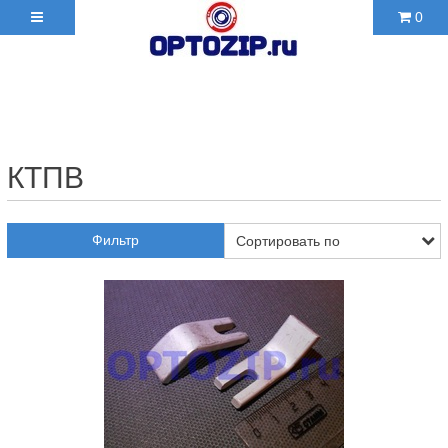
0
+7(495)210-36-06 ✉
2103606@mail.ru
КТПВ
Фильтр