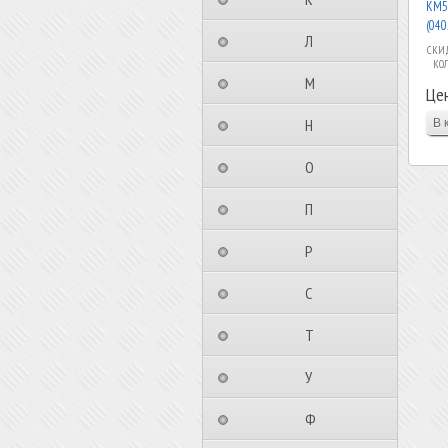
KM5
(040
⠀⠀⠀⠀⠀⠀Л⠀⠀⠀⠀⠀⠀⠀
СКИД
КО
⠀⠀⠀⠀⠀⠀М⠀⠀⠀⠀⠀⠀⠀
Це
⠀⠀⠀⠀⠀⠀Н⠀⠀⠀⠀⠀⠀⠀
⠀⠀⠀⠀⠀⠀О⠀⠀⠀⠀⠀⠀⠀
⠀⠀⠀⠀⠀⠀П⠀⠀⠀⠀⠀⠀⠀
⠀⠀⠀⠀⠀⠀Р⠀⠀⠀⠀⠀⠀⠀
⠀⠀⠀⠀⠀⠀С⠀⠀⠀⠀⠀⠀⠀
⠀⠀⠀⠀⠀⠀Т⠀⠀⠀⠀⠀⠀⠀
⠀⠀⠀⠀⠀⠀У⠀⠀⠀⠀⠀⠀⠀
⠀⠀⠀⠀⠀⠀Ф⠀⠀⠀⠀⠀⠀⠀