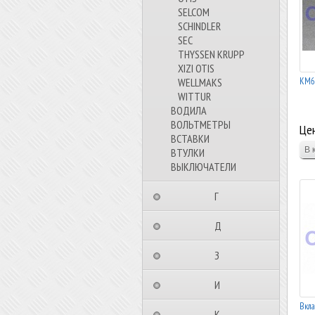
SELCOM
SCHINDLER
SEC
THYSSEN KRUPP
XIZI OTIS
KM6
WELLMAKS
WITTUR
ВОДИЛА
ВОЛЬТМЕТРЫ
Цен
ВСТАВКИ
ВТУЛКИ
ВЫКЛЮЧАТЕЛИ
⠀⠀⠀⠀⠀⠀Г⠀⠀⠀⠀⠀⠀⠀
⠀⠀⠀⠀⠀⠀Д⠀⠀⠀⠀⠀⠀⠀
⠀⠀⠀⠀⠀⠀З⠀⠀⠀⠀⠀⠀⠀
⠀⠀⠀⠀⠀⠀И⠀⠀⠀⠀⠀⠀⠀
Вкл
⠀⠀⠀⠀⠀⠀К⠀⠀⠀⠀⠀⠀⠀