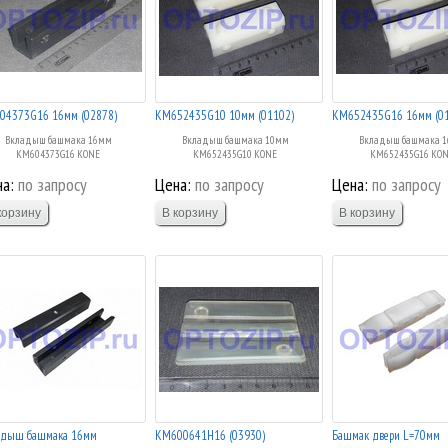
04373G16 16мм (02878)
KM652435G10 10мм (01102)
KM652435G16 16мм (01
Вкладыш башмака 16мм
Вкладыш башмака 10мм
Вкладыш башмака 
KM604373G16 KONE
KM652435G10 KONE
KM652435G16 KO
а:
по запросу
Цена:
по запросу
Цена:
по запросу
адыш башмака 16мм
KM600641H16 (03930)
Башмак двери L=70мм