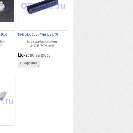
103)
KM604373G09 9мм (02879)
16мм
Вкладыш башмака 9мм
NE
KM604373G09 KONE
Цена:
по запросу