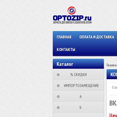
ГЛАВНАЯ
ОПЛАТА И ДОСТАВКА
КОНТАКТЫ
Каталог
Главна
KO
⠀⠀⠀% СКИДКИ⠀⠀⠀⠀
⠀ИМПОРТОЗАМЕЩЕНИЕ
Сор
⠀⠀⠀⠀⠀⠀А⠀⠀⠀⠀⠀⠀⠀
ВК
⠀⠀⠀⠀⠀⠀Б⠀⠀⠀⠀⠀⠀⠀
Цен