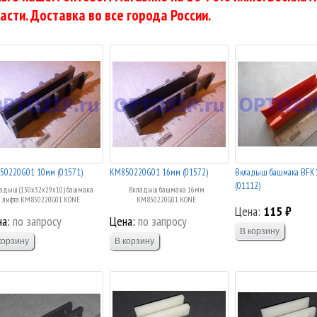
асти. Доставка во все города России.
50220G01 10мм (01571)
KM850220G01 16мм (01572)
Вкладыш башмака BFK
(01112)
адыш (130х32х29х10) башмака
Вкладыш башмака 16мм
лифта KM850220G01 KONE
KM850220G01 KONE
Цена:
115 ₽
а:
по запросу
Цена:
по запросу