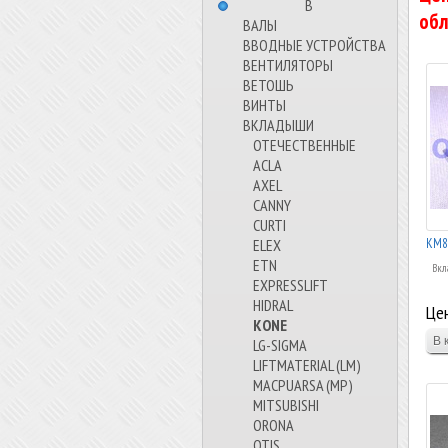
⠀⠀⠀⠀⠀⠀В⠀⠀⠀⠀⠀⠀⠀
обл
ВАЛЫ
ВВОДНЫЕ УСТРОЙСТВА
ВЕНТИЛЯТОРЫ
ВЕТОШЬ
ВИНТЫ
ВКЛАДЫШИ
ОТЕЧЕСТВЕННЫЕ
ACLA
AXEL
CANNY
CURTI
KM8
ELEX
ETN
Вкл
EXPRESSLIFT
HIDRAL
Цен
KONE
LG-SIGMA
LIFTMATERIAL (LM)
MACPUARSA (MP)
MITSUBISHI
ORONA
OTIS