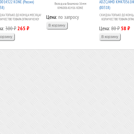
0014322 KONE (Россия)
ADZC/AMD KM470561H
Вкладыш башмака 16мм
58)
(00318)
KM600641H16 KONE
КА ТОЛЬКО ДО КОНЦА МЕСЯЦА!
СКИДКА ТОЛЬКО ДО КОНЦ
Цена:
по запросу
ЛИЧЕСТВО ТОВАРА ОГРАНИЧЕНО!
КОЛИЧЕСТВО ТОВАРА ОГР
на:
300 ₽
265 ₽
Цена:
80 ₽
58 ₽