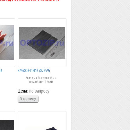
16
KM600641H16 (02259)
Вкладыш башмака 16мм
KM600641H16 KONE
Цена:
по запросу