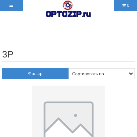
0
+7(495)210-36-06 ✉
2103606@mail.ru
3P
Фильтр