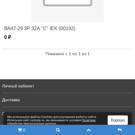
ВА47-29 3Р 32А "C" IEK (00192)
0 ₽
Показано с 1 по 1 из 1
Личный кабинет
Доставка
Полная версия
Мы используем файлы Сookies для улучшения работы сайта.
Хорошо
Используя сайт optozip.ru, вы принимаете условия
Политики
обработки персональных данных
.
0