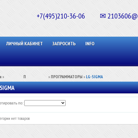
+7(495)210-36-06 ✉ 2103606@ma
ЛИЧНЫЙ КАБИНЕТ
ЗАПРОСИТЬ
INFO
я
»
⠀⠀⠀⠀⠀⠀П⠀⠀⠀⠀⠀⠀⠀
»
ПРОГРАММАТОРЫ
»
LG-SIGMA
-SIGMA
тировать по:
егории нет товаров