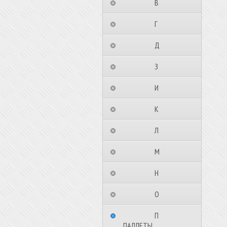
⠀⠀⠀⠀⠀⠀В⠀⠀⠀⠀⠀⠀⠀
⠀⠀⠀⠀⠀⠀Г⠀⠀⠀⠀⠀⠀⠀
⠀⠀⠀⠀⠀⠀Д⠀⠀⠀⠀⠀⠀⠀
⠀⠀⠀⠀⠀⠀З⠀⠀⠀⠀⠀⠀⠀
⠀⠀⠀⠀⠀⠀И⠀⠀⠀⠀⠀⠀⠀
⠀⠀⠀⠀⠀⠀К⠀⠀⠀⠀⠀⠀⠀
⠀⠀⠀⠀⠀⠀Л⠀⠀⠀⠀⠀⠀⠀
⠀⠀⠀⠀⠀⠀М⠀⠀⠀⠀⠀⠀⠀
⠀⠀⠀⠀⠀⠀Н⠀⠀⠀⠀⠀⠀⠀
⠀⠀⠀⠀⠀⠀О⠀⠀⠀⠀⠀⠀⠀
⠀⠀⠀⠀⠀⠀П⠀⠀⠀⠀⠀⠀⠀
ПАЛЛЕТЫ