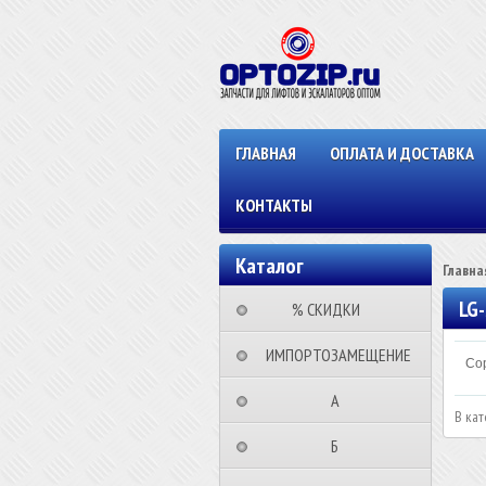
ГЛАВНАЯ
ОПЛАТА И ДОСТАВКА
КОНТАКТЫ
Каталог
Главна
LG
⠀⠀⠀% СКИДКИ⠀⠀⠀⠀
⠀ИМПОРТОЗАМЕЩЕНИЕ
Сор
⠀⠀⠀⠀⠀⠀А⠀⠀⠀⠀⠀⠀⠀
В кат
⠀⠀⠀⠀⠀⠀Б⠀⠀⠀⠀⠀⠀⠀