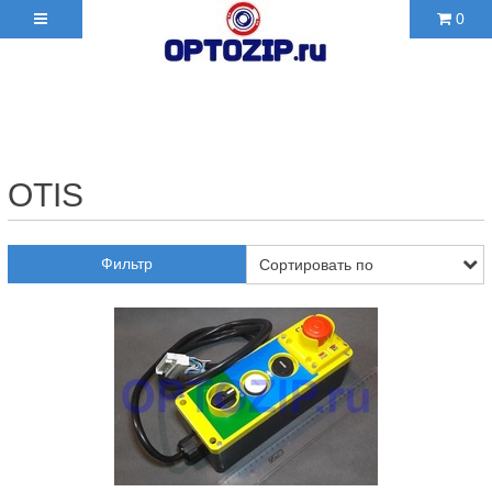
0
+7(495)210-36-06 ✉
2103606@mail.ru
OTIS
Фильтр