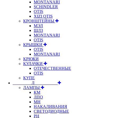
MONTANARI
SCHINDLER
OTIS
XIZI OTIS
КРОНШТЕЙНЫ
МЭЛ
ЩЛЗ
MONTANARI
OTIS
КРЫШКИ
OTIS
MONTANARI
КРЮКИ
КУЛАЧКИ
ОТЕЧЕСТВЕННЫЕ
OTIS
КУПЕ
⠀⠀⠀⠀⠀⠀Л⠀⠀⠀⠀⠀⠀⠀
ЛАМПЫ
КМ
ЛПО
МН
НАКАЛИВАНИЯ
СВЕТОДИОДНЫЕ
РН