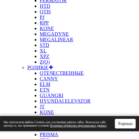
FERMATOR
HTD
OTIS
PJ
RPP
KONE
MEGADYNE
MEGALINEAR
STD
XL
XPZ
Z(О)
РОЛИКИ
ОТЕЧЕСТВЕННЫЕ
CANNY
ELM
ETN
GUANGRI
HYUNDAI ELEVATOR
JT
KONE
ЛАТРЭС
Мы используем файлы Сookies для улучшения работы сайта. Используя сайт
MITSUBISHI
Хорошо
optozip.ru, вы принимаете условия
Политики обработки персональных данных
.
OTIS
PRISMA