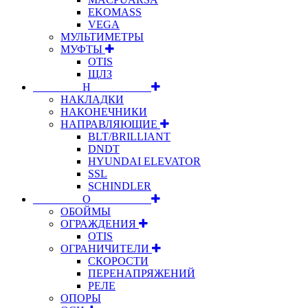
EKOMASS
VEGA
МУЛЬТИМЕТРЫ
МУФТЫ
OTIS
ЩЛЗ
⠀⠀⠀⠀⠀⠀Н⠀⠀⠀⠀⠀⠀⠀
НАКЛАДКИ
НАКОНЕЧНИКИ
НАПРАВЛЯЮЩИЕ
BLT/BRILLIANT
DNDT
HYUNDAI ELEVATOR
SSL
SCHINDLER
⠀⠀⠀⠀⠀⠀О⠀⠀⠀⠀⠀⠀⠀
ОБОЙМЫ
ОГРАЖДЕНИЯ
OTIS
ОГРАНИЧИТЕЛИ
СКОРОСТИ
ПЕРЕНАПРЯЖЕНИЙ
РЕЛЕ
ОПОРЫ