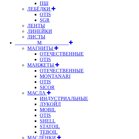
ПШ
ЛЕБЁДКИ
OTIS
SGR
ЛЕНТЫ
ЛИНЕЙКИ
ЛИСТЫ
⠀⠀⠀⠀⠀⠀М⠀⠀⠀⠀⠀⠀⠀
МАГНИТЫ
ОТЕЧЕСТВЕННЫЕ
OTIS
МАНЖЕТЫ
ОТЕЧЕСТВЕННЫЕ
MONTANARI
OTIS
SICOR
МАСЛА
ИНДУСТРИАЛЬНЫЕ
ЛУКОЙЛ
MOBIL
OTIS
SHELL
STATOIL
TEBOIL
МАСЛЁНКИ