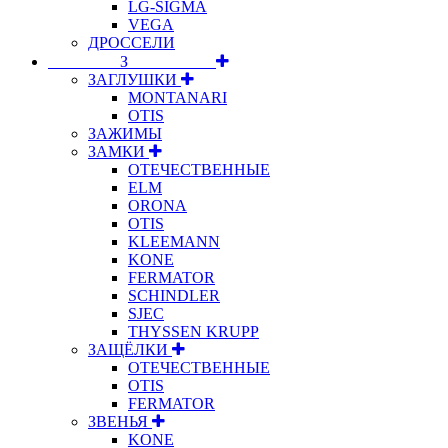
LG-SIGMA
VEGA
ДРОССЕЛИ
⠀⠀⠀⠀⠀⠀З⠀⠀⠀⠀⠀⠀⠀
ЗАГЛУШКИ
MONTANARI
OTIS
ЗАЖИМЫ
ЗАМКИ
ОТЕЧЕСТВЕННЫЕ
ELM
ORONA
OTIS
KLEEMANN
KONE
FERMATOR
SCHINDLER
SJEC
THYSSEN KRUPP
ЗАЩЁЛКИ
ОТЕЧЕСТВЕННЫЕ
OTIS
FERMATOR
ЗВЕНЬЯ
KONE