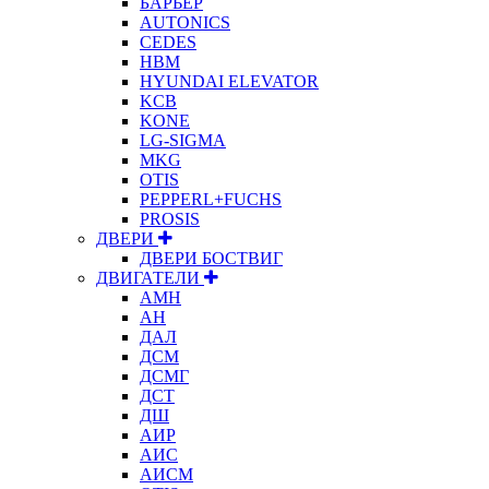
БАРЬЕР
AUTONICS
CEDES
HBM
HYUNDAI ELEVATOR
KCB
KONE
LG-SIGMA
MKG
OTIS
PEPPERL+FUCHS
PROSIS
ДВЕРИ
ДВЕРИ БОСТВИГ
ДВИГАТЕЛИ
АМН
АН
ДАЛ
ДСМ
ДСМГ
ДСТ
ДШ
АИР
АИС
АИСМ