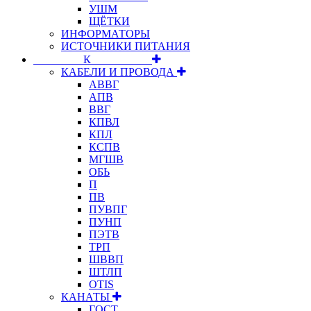
УШМ
ЩЁТКИ
ИНФОРМАТОРЫ
ИСТОЧНИКИ ПИТАНИЯ
⠀⠀⠀⠀⠀⠀К⠀⠀⠀⠀⠀⠀⠀
КАБЕЛИ И ПРОВОДА
АВВГ
АПВ
ВВГ
КПВЛ
КПЛ
КСПВ
МГШВ
ОБЬ
П
ПВ
ПУВПГ
ПУНП
ПЭТВ
ТРП
ШВВП
ШТЛП
OTIS
КАНАТЫ
ГОСТ