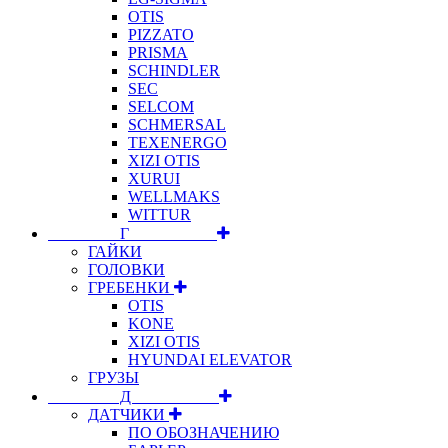
OTIS
PIZZATO
PRISMA
SCHINDLER
SEC
SELCOM
SCHMERSAL
TEXENERGO
XIZI OTIS
XURUI
WELLMAKS
WITTUR
⠀⠀⠀⠀⠀⠀Г⠀⠀⠀⠀⠀⠀⠀
ГАЙКИ
ГОЛОВКИ
ГРЕБЕНКИ
OTIS
KONE
XIZI OTIS
HYUNDAI ELEVATOR
ГРУЗЫ
⠀⠀⠀⠀⠀⠀Д⠀⠀⠀⠀⠀⠀⠀
ДАТЧИКИ
ПО ОБОЗНАЧЕНИЮ