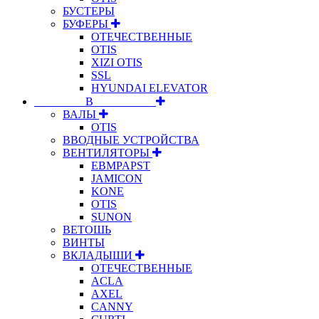
БУСТЕРЫ
БУФЕРЫ
ОТЕЧЕСТВЕННЫЕ
OTIS
XIZI OTIS
SSL
HYUNDAI ELEVATOR
⠀⠀⠀⠀⠀⠀В⠀⠀⠀⠀⠀⠀⠀
ВАЛЫ
OTIS
ВВОДНЫЕ УСТРОЙСТВА
ВЕНТИЛЯТОРЫ
EBMPAPST
JAMICON
KONE
OTIS
SUNON
ВЕТОШЬ
ВИНТЫ
ВКЛАДЫШИ
ОТЕЧЕСТВЕННЫЕ
ACLA
AXEL
CANNY