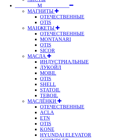
⠀⠀⠀⠀⠀⠀М⠀⠀⠀⠀⠀⠀⠀
МАГНИТЫ
ОТЕЧЕСТВЕННЫЕ
OTIS
МАНЖЕТЫ
ОТЕЧЕСТВЕННЫЕ
MONTANARI
OTIS
SICOR
МАСЛА
ИНДУСТРИАЛЬНЫЕ
ЛУКОЙЛ
MOBIL
OTIS
SHELL
STATOIL
TEBOIL
МАСЛЁНКИ
ОТЕЧЕСТВЕННЫЕ
ACLA
ETN
OTIS
KONE
HYUNDAI ELEVATOR