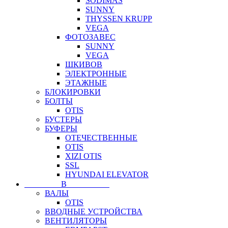
SODIMAS
SUNNY
THYSSEN KRUPP
VEGA
ФОТОЗАВЕС
SUNNY
VEGA
ШКИВОВ
ЭЛЕКТРОННЫЕ
ЭТАЖНЫЕ
БЛОКИРОВКИ
БОЛТЫ
OTIS
БУСТЕРЫ
БУФЕРЫ
ОТЕЧЕСТВЕННЫЕ
OTIS
XIZI OTIS
SSL
HYUNDAI ELEVATOR
⠀⠀⠀⠀⠀⠀В⠀⠀⠀⠀⠀⠀⠀
ВАЛЫ
OTIS
ВВОДНЫЕ УСТРОЙСТВА
ВЕНТИЛЯТОРЫ