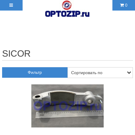
0
+7(495)210-36-06 ✉
2103606@mail.ru
SICOR
Фильтр