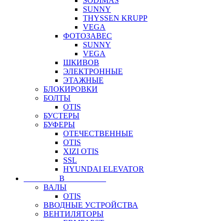
SODIMAS
SUNNY
THYSSEN KRUPP
VEGA
ФОТОЗАВЕС
SUNNY
VEGA
ШКИВОВ
ЭЛЕКТРОННЫЕ
ЭТАЖНЫЕ
БЛОКИРОВКИ
БОЛТЫ
OTIS
БУСТЕРЫ
БУФЕРЫ
ОТЕЧЕСТВЕННЫЕ
OTIS
XIZI OTIS
SSL
HYUNDAI ELEVATOR
⠀⠀⠀⠀⠀⠀В⠀⠀⠀⠀⠀⠀⠀
ВАЛЫ
OTIS
ВВОДНЫЕ УСТРОЙСТВА
ВЕНТИЛЯТОРЫ