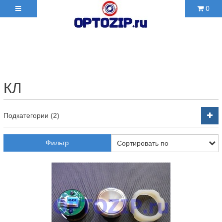
0
+7(495)210-36-06 ✉
2103606@mail.ru
КЛ
Подкатегории (2)
Фильтр