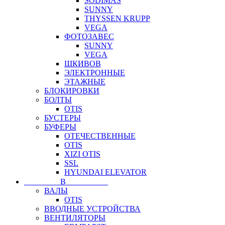
SODIMAS
SUNNY
THYSSEN KRUPP
VEGA
ФОТОЗАВЕС
SUNNY
VEGA
ШКИВОВ
ЭЛЕКТРОННЫЕ
ЭТАЖНЫЕ
БЛОКИРОВКИ
БОЛТЫ
OTIS
БУСТЕРЫ
БУФЕРЫ
ОТЕЧЕСТВЕННЫЕ
OTIS
XIZI OTIS
SSL
HYUNDAI ELEVATOR
⠀⠀⠀⠀⠀⠀В⠀⠀⠀⠀⠀⠀⠀
ВАЛЫ
OTIS
ВВОДНЫЕ УСТРОЙСТВА
ВЕНТИЛЯТОРЫ