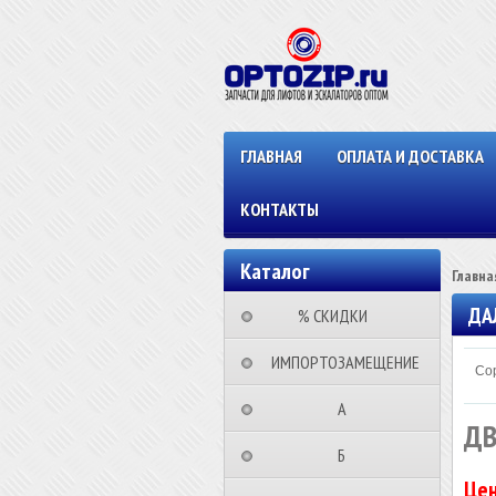
ГЛАВНАЯ
ОПЛАТА И ДОСТАВКА
КОНТАКТЫ
Каталог
Главна
ДА
⠀⠀⠀% СКИДКИ⠀⠀⠀⠀
⠀ИМПОРТОЗАМЕЩЕНИЕ
Сор
⠀⠀⠀⠀⠀⠀А⠀⠀⠀⠀⠀⠀⠀
ДВ
⠀⠀⠀⠀⠀⠀Б⠀⠀⠀⠀⠀⠀⠀
Цен