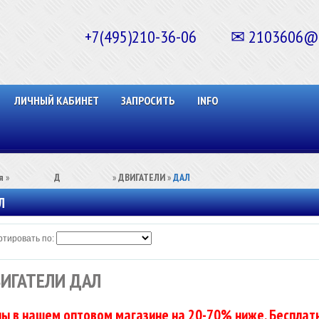
+7(495)210-36-06 ✉ 2103606@ma
ЛИЧНЫЙ КАБИНЕТ
ЗАПРОСИТЬ
INFO
я
»
⠀⠀⠀⠀⠀⠀Д⠀⠀⠀⠀⠀⠀⠀
»
ДВИГАТЕЛИ
»
ДАЛ
Л
тировать по:
ИГАТЕЛИ ДАЛ
ы в нашем оптовом магазине на 20-70% ниже. Бесплатн