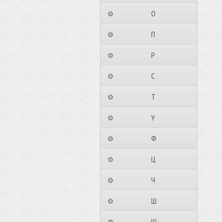
⠀⠀⠀⠀⠀⠀О⠀⠀⠀⠀⠀⠀⠀
⠀⠀⠀⠀⠀⠀П⠀⠀⠀⠀⠀⠀⠀
⠀⠀⠀⠀⠀⠀Р⠀⠀⠀⠀⠀⠀⠀
⠀⠀⠀⠀⠀⠀С⠀⠀⠀⠀⠀⠀⠀
⠀⠀⠀⠀⠀⠀Т⠀⠀⠀⠀⠀⠀⠀
⠀⠀⠀⠀⠀⠀У⠀⠀⠀⠀⠀⠀⠀
⠀⠀⠀⠀⠀⠀Ф⠀⠀⠀⠀⠀⠀⠀
⠀⠀⠀⠀⠀⠀Ц⠀⠀⠀⠀⠀⠀⠀
⠀⠀⠀⠀⠀⠀Ч⠀⠀⠀⠀⠀⠀⠀
⠀⠀⠀⠀⠀⠀Ш⠀⠀⠀⠀⠀⠀⠀
⠀⠀⠀⠀⠀⠀Щ⠀⠀⠀⠀⠀⠀⠀