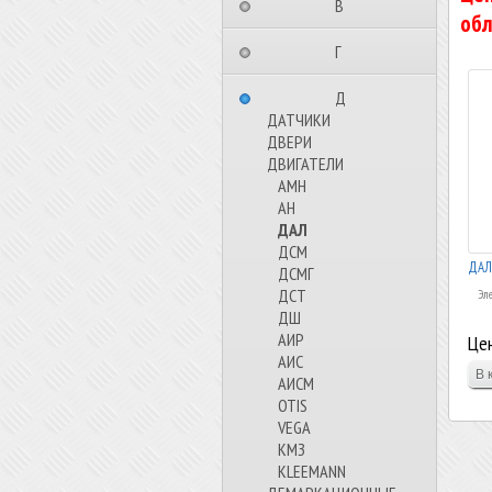
⠀⠀⠀⠀⠀⠀В⠀⠀⠀⠀⠀⠀⠀
обл
⠀⠀⠀⠀⠀⠀Г⠀⠀⠀⠀⠀⠀⠀
⠀⠀⠀⠀⠀⠀Д⠀⠀⠀⠀⠀⠀⠀
ДАТЧИКИ
ДВЕРИ
ДВИГАТЕЛИ
АМН
АН
ДАЛ
ДСМ
ДАЛ-
ДСМГ
ДСТ
Эле
ДШ
АИР
Цен
АИС
АИСМ
OTIS
VEGA
КМЗ
KLEEMANN