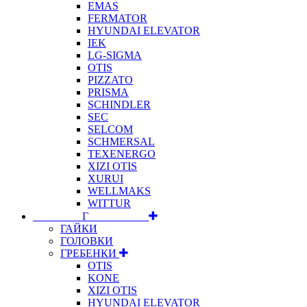
EMAS
FERMATOR
HYUNDAI ELEVATOR
IEK
LG-SIGMA
OTIS
PIZZATO
PRISMA
SCHINDLER
SEC
SELCOM
SCHMERSAL
TEXENERGO
XIZI OTIS
XURUI
WELLMAKS
WITTUR
⠀⠀⠀⠀⠀⠀Г⠀⠀⠀⠀⠀⠀⠀
ГАЙКИ
ГОЛОВКИ
ГРЕБЕНКИ
OTIS
KONE
XIZI OTIS
HYUNDAI ELEVATOR