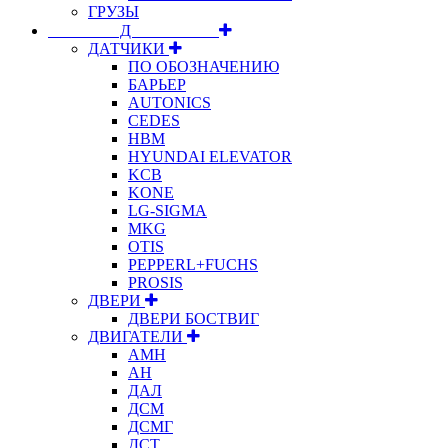
ГРУЗЫ
⠀⠀⠀⠀⠀⠀Д⠀⠀⠀⠀⠀⠀⠀
ДАТЧИКИ
ПО ОБОЗНАЧЕНИЮ
БАРЬЕР
AUTONICS
CEDES
HBM
HYUNDAI ELEVATOR
KCB
KONE
LG-SIGMA
MKG
OTIS
PEPPERL+FUCHS
PROSIS
ДВЕРИ
ДВЕРИ БОСТВИГ
ДВИГАТЕЛИ
АМН
АН
ДАЛ
ДСМ
ДСМГ
ДСТ