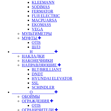
KLEEMANN
SODIMAS
FERMATOR
FUJI ELECTRIC
MACPUARSA
EKOMASS
VEGA
МУЛЬТИМЕТРЫ
МУФТЫ
OTIS
ЩЛЗ
⠀⠀⠀⠀⠀⠀Н⠀⠀⠀⠀⠀⠀⠀
НАКЛАДКИ
НАКОНЕЧНИКИ
НАПРАВЛЯЮЩИЕ
BLT/BRILLIANT
DNDT
HYUNDAI ELEVATOR
SSL
SCHINDLER
⠀⠀⠀⠀⠀⠀О⠀⠀⠀⠀⠀⠀⠀
ОБОЙМЫ
ОГРАЖДЕНИЯ
OTIS
ОГРАНИЧИТЕЛИ