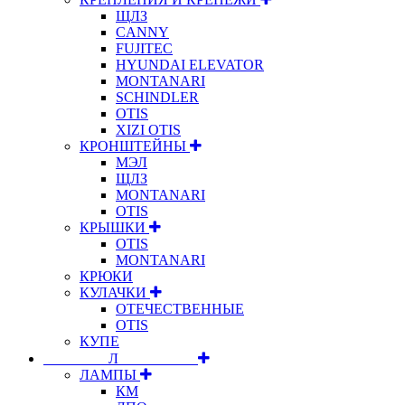
ЩЛЗ
CANNY
FUJITEC
HYUNDAI ELEVATOR
MONTANARI
SCHINDLER
OTIS
XIZI OTIS
КРОНШТЕЙНЫ
МЭЛ
ЩЛЗ
MONTANARI
OTIS
КРЫШКИ
OTIS
MONTANARI
КРЮКИ
КУЛАЧКИ
ОТЕЧЕСТВЕННЫЕ
OTIS
КУПЕ
⠀⠀⠀⠀⠀⠀Л⠀⠀⠀⠀⠀⠀⠀
ЛАМПЫ
КМ