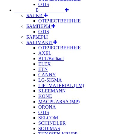
OTIS
⠀⠀⠀⠀⠀⠀Б⠀⠀⠀⠀⠀⠀⠀
БАЛКИ
ОТЕЧЕСТВЕННЫЕ
БАМПЕРЫ
OTIS
БАРЬЕРЫ
БАШМАКИ
ОТЕЧЕСТВЕННЫЕ
AXEL
BLT/Brilliant
ELEX
ETN
CANNY
LG-SIGMA
LIFTMATERIAL (LM)
KLEEMANN
KONE
MACPUARSA (MP)
ORONA
OTIS
SELCOM
SCHINDLER
SODIMAS
THYSSEN KRUPP