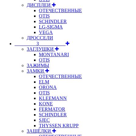
ДИСПЛЕИ
ОТЕЧЕСТВЕННЫЕ
OTIS
SCHINDLER
LG-SIGMA
VEGA
ДРОССЕЛИ
⠀⠀⠀⠀⠀⠀З⠀⠀⠀⠀⠀⠀⠀
ЗАГЛУШКИ
MONTANARI
OTIS
ЗАЖИМЫ
ЗАМКИ
ОТЕЧЕСТВЕННЫЕ
ELM
ORONA
OTIS
KLEEMANN
KONE
FERMATOR
SCHINDLER
SJEC
THYSSEN KRUPP
ЗАЩЁЛКИ