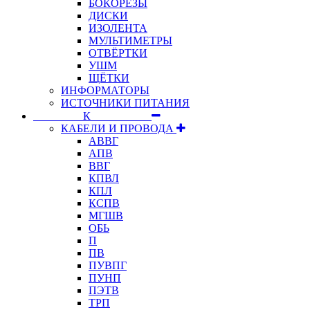
БОКОРЕЗЫ
ДИСКИ
ИЗОЛЕНТА
МУЛЬТИМЕТРЫ
ОТВЁРТКИ
УШМ
ЩЁТКИ
ИНФОРМАТОРЫ
ИСТОЧНИКИ ПИТАНИЯ
⠀⠀⠀⠀⠀⠀К⠀⠀⠀⠀⠀⠀⠀
КАБЕЛИ И ПРОВОДА
АВВГ
АПВ
ВВГ
КПВЛ
КПЛ
КСПВ
МГШВ
ОБЬ
П
ПВ
ПУВПГ
ПУНП
ПЭТВ
ТРП