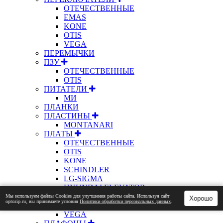
ОТЕЧЕСТВЕННЫЕ
EMAS
KONE
OTIS
VEGA
ПЕРЕМЫЧКИ
ПЗУ
ОТЕЧЕСТВЕННЫЕ
OTIS
ПИТАТЕЛИ
МИ
ПЛАНКИ
ПЛАСТИНЫ
MONTANARI
ПЛАТЫ
ОТЕЧЕСТВЕННЫЕ
OTIS
KONE
SCHINDLER
LG-SIGMA
HYUNDAI ELEVATOR
XIZI OTIS
Мы используем файлы Сookies для улучшения работы сайта. Используя сайт
Хорошо
optozip.ru, вы принимаете условия
Политики обработки персональных данных
.
KLEEMANN
VEGA