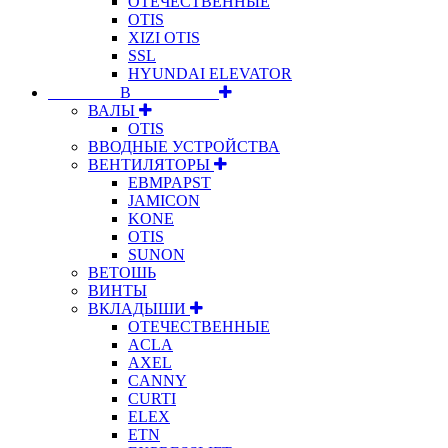
ОТЕЧЕСТВЕННЫЕ
OTIS
XIZI OTIS
SSL
HYUNDAI ELEVATOR
⠀⠀⠀⠀⠀⠀В⠀⠀⠀⠀⠀⠀⠀
ВАЛЫ
OTIS
ВВОДНЫЕ УСТРОЙСТВА
ВЕНТИЛЯТОРЫ
EBMPAPST
JAMICON
KONE
OTIS
SUNON
ВЕТОШЬ
ВИНТЫ
ВКЛАДЫШИ
ОТЕЧЕСТВЕННЫЕ
ACLA
AXEL
CANNY
CURTI
ELEX
ETN