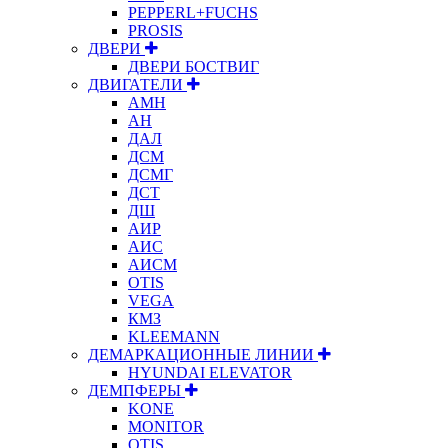
PEPPERL+FUCHS
PROSIS
ДВЕРИ
ДВЕРИ БОСТВИГ
ДВИГАТЕЛИ
АМН
АН
ДАЛ
ДСМ
ДСМГ
ДСТ
ДШ
АИР
АИС
АИСМ
OTIS
VEGA
КМЗ
KLEEMANN
ДЕМАРКАЦИОННЫЕ ЛИНИИ
HYUNDAI ELEVATOR
ДЕМПФЕРЫ
KONE
MONITOR
OTIS