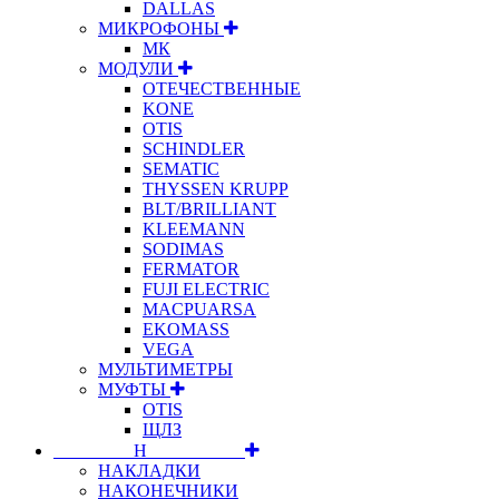
DALLAS
МИКРОФОНЫ
МК
МОДУЛИ
ОТЕЧЕСТВЕННЫЕ
KONE
OTIS
SCHINDLER
SEMATIC
THYSSEN KRUPP
BLT/BRILLIANT
KLEEMANN
SODIMAS
FERMATOR
FUJI ELECTRIC
MACPUARSA
EKOMASS
VEGA
МУЛЬТИМЕТРЫ
МУФТЫ
OTIS
ЩЛЗ
⠀⠀⠀⠀⠀⠀Н⠀⠀⠀⠀⠀⠀⠀
НАКЛАДКИ
НАКОНЕЧНИКИ