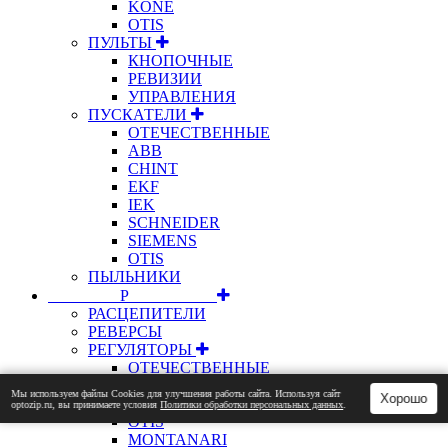
KONE
OTIS
ПУЛЬТЫ
КНОПОЧНЫЕ
РЕВИЗИИ
УПРАВЛЕНИЯ
ПУСКАТЕЛИ
ОТЕЧЕСТВЕННЫЕ
ABB
CHINT
EKF
IEK
SCHNEIDER
SIEMENS
OTIS
ПЫЛЬНИКИ
⠀⠀⠀⠀⠀⠀Р⠀⠀⠀⠀⠀⠀⠀
РАСЦЕПИТЕЛИ
РЕВЕРСЫ
РЕГУЛЯТОРЫ
ОТЕЧЕСТВЕННЫЕ
РЕДУКТОРЫ
Мы используем файлы Сookies для улучшения работы сайта. Используя сайт
Хорошо
ОТЕЧЕСТВЕННЫЕ
optozip.ru, вы принимаете условия
Политики обработки персональных данных
.
OTIS
MONTANARI