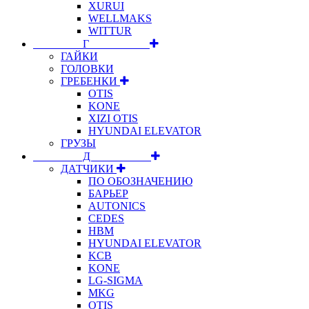
XURUI
WELLMAKS
WITTUR
⠀⠀⠀⠀⠀⠀Г⠀⠀⠀⠀⠀⠀⠀
ГАЙКИ
ГОЛОВКИ
ГРЕБЕНКИ
OTIS
KONE
XIZI OTIS
HYUNDAI ELEVATOR
ГРУЗЫ
⠀⠀⠀⠀⠀⠀Д⠀⠀⠀⠀⠀⠀⠀
ДАТЧИКИ
ПО ОБОЗНАЧЕНИЮ
БАРЬЕР
AUTONICS
CEDES
HBM
HYUNDAI ELEVATOR
KCB
KONE
LG-SIGMA
MKG
OTIS