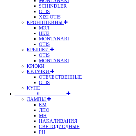
MONTANARI
SCHINDLER
OTIS
XIZI OTIS
КРОНШТЕЙНЫ
МЭЛ
ЩЛЗ
MONTANARI
OTIS
КРЫШКИ
OTIS
MONTANARI
КРЮКИ
КУЛАЧКИ
ОТЕЧЕСТВЕННЫЕ
OTIS
КУПЕ
⠀⠀⠀⠀⠀⠀Л⠀⠀⠀⠀⠀⠀⠀
ЛАМПЫ
КМ
ЛПО
МН
НАКАЛИВАНИЯ
СВЕТОДИОДНЫЕ
РН