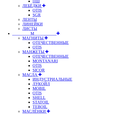
ПШ
ЛЕБЁДКИ
OTIS
SGR
ЛЕНТЫ
ЛИНЕЙКИ
ЛИСТЫ
⠀⠀⠀⠀⠀⠀М⠀⠀⠀⠀⠀⠀⠀
МАГНИТЫ
ОТЕЧЕСТВЕННЫЕ
OTIS
МАНЖЕТЫ
ОТЕЧЕСТВЕННЫЕ
MONTANARI
OTIS
SICOR
МАСЛА
ИНДУСТРИАЛЬНЫЕ
ЛУКОЙЛ
MOBIL
OTIS
SHELL
STATOIL
TEBOIL
МАСЛЁНКИ