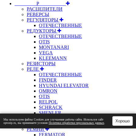
⠀⠀⠀⠀⠀⠀Р⠀⠀⠀⠀⠀⠀⠀
РАСЦЕПИТЕЛИ
РЕВЕРСЫ
РЕГУЛЯТОРЫ
ОТЕЧЕСТВЕННЫЕ
РЕДУКТОРЫ
ОТЕЧЕСТВЕННЫЕ
OTIS
MONTANARI
VEGA
KLEEMANN
РЕЗИСТОРЫ
РЕЛЕ
ОТЕЧЕСТВЕННЫЕ
FINDER
HYUNDAI ELEVATOR
OMRON
OTIS
RELPOL
SCHRACK
SHENLER
РЕМКОМПЛЕКТЫ
Мы используем файлы Сookies для улучшения работы сайта. Используя сайт
Хорошо
optozip.ru, вы принимаете условия
Политики обработки персональных данных
.
MONTANARI
РЕМНИ
FERMATOR