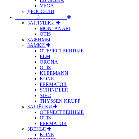
LG-SIGMA
VEGA
ДРОССЕЛИ
⠀⠀⠀⠀⠀⠀З⠀⠀⠀⠀⠀⠀⠀
ЗАГЛУШКИ
MONTANARI
OTIS
ЗАЖИМЫ
ЗАМКИ
ОТЕЧЕСТВЕННЫЕ
ELM
ORONA
OTIS
KLEEMANN
KONE
FERMATOR
SCHINDLER
SJEC
THYSSEN KRUPP
ЗАЩЁЛКИ
ОТЕЧЕСТВЕННЫЕ
OTIS
FERMATOR
ЗВЕНЬЯ
KONE