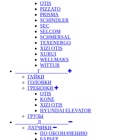
OTIS
PIZZATO
PRISMA
SCHINDLER
SEC
SELCOM
SCHMERSAL
TEXENERGO
XIZI OTIS
XURUI
WELLMAKS
WITTUR
⠀⠀⠀⠀⠀⠀Г⠀⠀⠀⠀⠀⠀⠀
ГАЙКИ
ГОЛОВКИ
ГРЕБЕНКИ
OTIS
KONE
XIZI OTIS
HYUNDAI ELEVATOR
ГРУЗЫ
⠀⠀⠀⠀⠀⠀Д⠀⠀⠀⠀⠀⠀⠀
ДАТЧИКИ
ПО ОБОЗНАЧЕНИЮ
БАРЬЕР