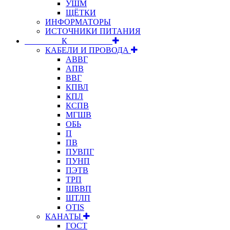
УШМ
ЩЁТКИ
ИНФОРМАТОРЫ
ИСТОЧНИКИ ПИТАНИЯ
⠀⠀⠀⠀⠀⠀К⠀⠀⠀⠀⠀⠀⠀
КАБЕЛИ И ПРОВОДА
АВВГ
АПВ
ВВГ
КПВЛ
КПЛ
КСПВ
МГШВ
ОБЬ
П
ПВ
ПУВПГ
ПУНП
ПЭТВ
ТРП
ШВВП
ШТЛП
OTIS
КАНАТЫ
ГОСТ