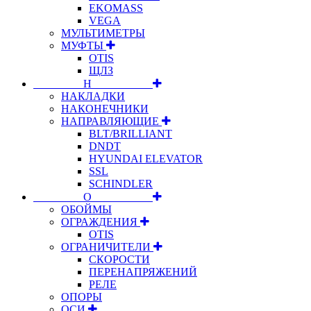
EKOMASS
VEGA
МУЛЬТИМЕТРЫ
МУФТЫ
OTIS
ЩЛЗ
⠀⠀⠀⠀⠀⠀Н⠀⠀⠀⠀⠀⠀⠀
НАКЛАДКИ
НАКОНЕЧНИКИ
НАПРАВЛЯЮЩИЕ
BLT/BRILLIANT
DNDT
HYUNDAI ELEVATOR
SSL
SCHINDLER
⠀⠀⠀⠀⠀⠀О⠀⠀⠀⠀⠀⠀⠀
ОБОЙМЫ
ОГРАЖДЕНИЯ
OTIS
ОГРАНИЧИТЕЛИ
СКОРОСТИ
ПЕРЕНАПРЯЖЕНИЙ
РЕЛЕ
ОПОРЫ
ОСИ