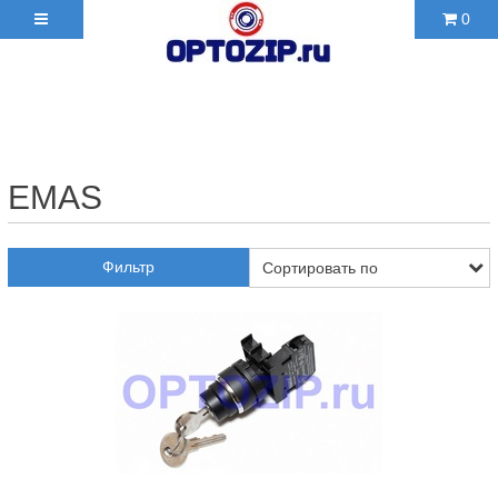
0
+7(495)210-36-06 ✉
2103606@mail.ru
EMAS
Фильтр