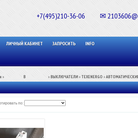
+7(495)210-36-06 ✉ 2103606@ma
ЛИЧНЫЙ КАБИНЕТ
ЗАПРОСИТЬ
INFO
я
»
⠀⠀⠀⠀⠀⠀В⠀⠀⠀⠀⠀⠀⠀
»
ВЫКЛЮЧАТЕЛИ
»
TEXENERGO
»
АВТОМАТИЧЕСКИ
тировать по: