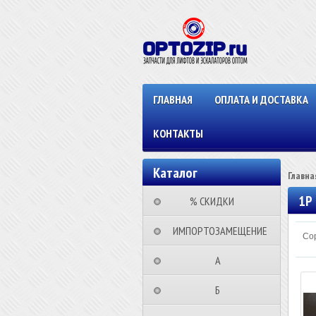
ГЛАВНАЯ
ОПЛАТА И ДОСТАВКА
КОНТАКТЫ
Каталог
Главна
1P
⠀⠀⠀% СКИДКИ⠀⠀⠀⠀
⠀ИМПОРТОЗАМЕЩЕНИЕ
Сор
⠀⠀⠀⠀⠀⠀А⠀⠀⠀⠀⠀⠀⠀
⠀⠀⠀⠀⠀⠀Б⠀⠀⠀⠀⠀⠀⠀