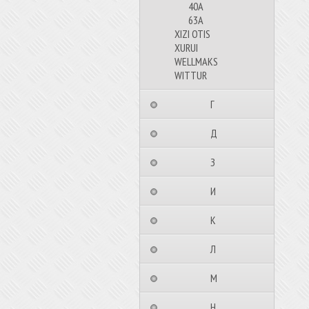
40А
63А
XIZI OTIS
XURUI
WELLMAKS
WITTUR
⠀⠀⠀⠀⠀⠀Г⠀⠀⠀⠀⠀⠀⠀
⠀⠀⠀⠀⠀⠀Д⠀⠀⠀⠀⠀⠀⠀
⠀⠀⠀⠀⠀⠀З⠀⠀⠀⠀⠀⠀⠀
⠀⠀⠀⠀⠀⠀И⠀⠀⠀⠀⠀⠀⠀
⠀⠀⠀⠀⠀⠀К⠀⠀⠀⠀⠀⠀⠀
⠀⠀⠀⠀⠀⠀Л⠀⠀⠀⠀⠀⠀⠀
⠀⠀⠀⠀⠀⠀М⠀⠀⠀⠀⠀⠀⠀
⠀⠀⠀⠀⠀⠀Н⠀⠀⠀⠀⠀⠀⠀