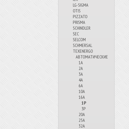
LG-SIGMA
OTIS
PIZZATO
PRISMA
SCHINDLER
SEC
SELCOM
SCHMERSAL
TEXENERGO
АВТОМАТИЧЕСКИЕ
1А
2А
3А
4А
6А
10А
16А
1P
3P
20А
25А
32А