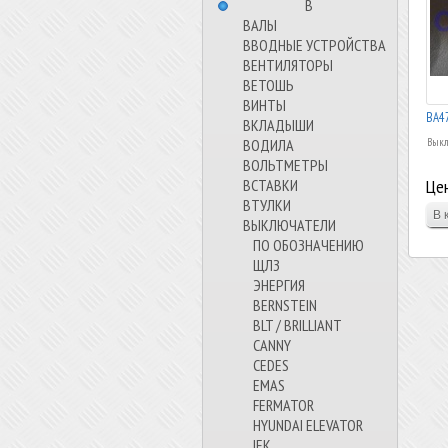
⠀⠀⠀⠀⠀⠀В⠀⠀⠀⠀⠀⠀⠀
ВАЛЫ
ВВОДНЫЕ УСТРОЙСТВА
ВЕНТИЛЯТОРЫ
ВЕТОШЬ
ВИНТЫ
ВА47
ВКЛАДЫШИ
ВОДИЛА
Выкл
ВОЛЬТМЕТРЫ
ВСТАВКИ
Цен
ВТУЛКИ
ВЫКЛЮЧАТЕЛИ
ПО ОБОЗНАЧЕНИЮ
ЩЛЗ
ЭНЕРГИЯ
BERNSTEIN
BLT / BRILLIANT
CANNY
CEDES
EMAS
FERMATOR
HYUNDAI ELEVATOR
IEK