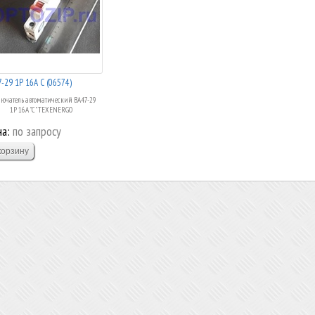
-29 1Р 16А C (06574)
ючатель автоматический ВА47-29
1Р 16А "C" TEXENERGO
а:
по запросу