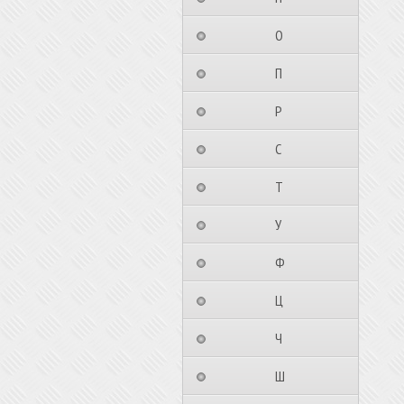
⠀⠀⠀⠀⠀⠀О⠀⠀⠀⠀⠀⠀⠀
⠀⠀⠀⠀⠀⠀П⠀⠀⠀⠀⠀⠀⠀
⠀⠀⠀⠀⠀⠀Р⠀⠀⠀⠀⠀⠀⠀
⠀⠀⠀⠀⠀⠀С⠀⠀⠀⠀⠀⠀⠀
⠀⠀⠀⠀⠀⠀Т⠀⠀⠀⠀⠀⠀⠀
⠀⠀⠀⠀⠀⠀У⠀⠀⠀⠀⠀⠀⠀
⠀⠀⠀⠀⠀⠀Ф⠀⠀⠀⠀⠀⠀⠀
⠀⠀⠀⠀⠀⠀Ц⠀⠀⠀⠀⠀⠀⠀
⠀⠀⠀⠀⠀⠀Ч⠀⠀⠀⠀⠀⠀⠀
⠀⠀⠀⠀⠀⠀Ш⠀⠀⠀⠀⠀⠀⠀