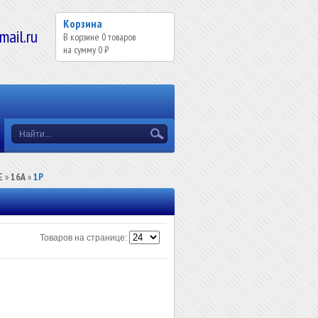
Корзина
il.ru
В корзине
0
товаров
на сумму
0 ₽
Е
»
16А
»
1P
Товаров на странице: