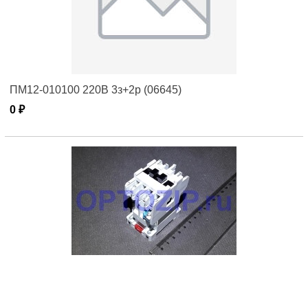
ПМ12-010100 220В 3з+2р (06645)
0 ₽