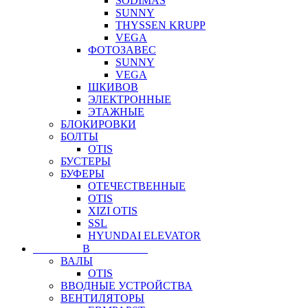
SODIMAS
SUNNY
THYSSEN KRUPP
VEGA
ФОТОЗАВЕС
SUNNY
VEGA
ШКИВОВ
ЭЛЕКТРОННЫЕ
ЭТАЖНЫЕ
БЛОКИРОВКИ
БОЛТЫ
OTIS
БУСТЕРЫ
БУФЕРЫ
ОТЕЧЕСТВЕННЫЕ
OTIS
XIZI OTIS
SSL
HYUNDAI ELEVATOR
⠀⠀⠀⠀⠀⠀В⠀⠀⠀⠀⠀⠀⠀
ВАЛЫ
OTIS
ВВОДНЫЕ УСТРОЙСТВА
ВЕНТИЛЯТОРЫ