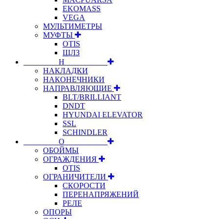
EKOMASS
VEGA
МУЛЬТИМЕТРЫ
МУФТЫ
OTIS
ЩЛЗ
⠀⠀⠀⠀⠀⠀Н⠀⠀⠀⠀⠀⠀⠀
НАКЛАДКИ
НАКОНЕЧНИКИ
НАПРАВЛЯЮЩИЕ
BLT/BRILLIANT
DNDT
HYUNDAI ELEVATOR
SSL
SCHINDLER
⠀⠀⠀⠀⠀⠀О⠀⠀⠀⠀⠀⠀⠀
ОБОЙМЫ
ОГРАЖДЕНИЯ
OTIS
ОГРАНИЧИТЕЛИ
СКОРОСТИ
ПЕРЕНАПРЯЖЕНИЙ
РЕЛЕ
ОПОРЫ