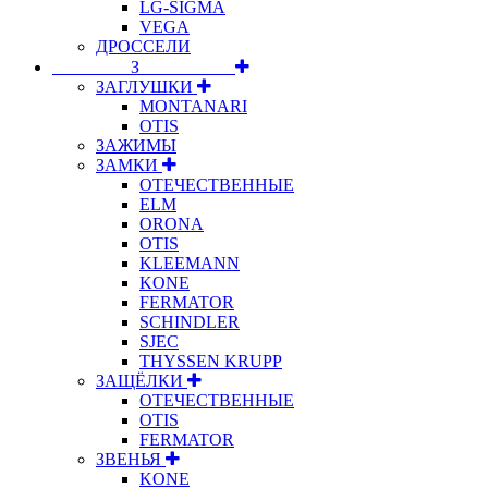
LG-SIGMA
VEGA
ДРОССЕЛИ
⠀⠀⠀⠀⠀⠀З⠀⠀⠀⠀⠀⠀⠀
ЗАГЛУШКИ
MONTANARI
OTIS
ЗАЖИМЫ
ЗАМКИ
ОТЕЧЕСТВЕННЫЕ
ELM
ORONA
OTIS
KLEEMANN
KONE
FERMATOR
SCHINDLER
SJEC
THYSSEN KRUPP
ЗАЩЁЛКИ
ОТЕЧЕСТВЕННЫЕ
OTIS
FERMATOR
ЗВЕНЬЯ
KONE