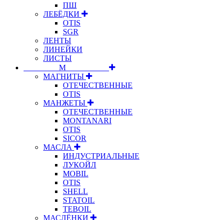
ПШ
ЛЕБЁДКИ
OTIS
SGR
ЛЕНТЫ
ЛИНЕЙКИ
ЛИСТЫ
⠀⠀⠀⠀⠀⠀М⠀⠀⠀⠀⠀⠀⠀
МАГНИТЫ
ОТЕЧЕСТВЕННЫЕ
OTIS
МАНЖЕТЫ
ОТЕЧЕСТВЕННЫЕ
MONTANARI
OTIS
SICOR
МАСЛА
ИНДУСТРИАЛЬНЫЕ
ЛУКОЙЛ
MOBIL
OTIS
SHELL
STATOIL
TEBOIL
МАСЛЁНКИ