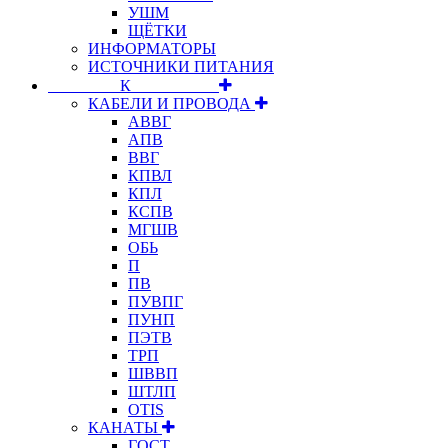
УШМ
ЩЁТКИ
ИНФОРМАТОРЫ
ИСТОЧНИКИ ПИТАНИЯ
⠀⠀⠀⠀⠀⠀К⠀⠀⠀⠀⠀⠀⠀
КАБЕЛИ И ПРОВОДА
АВВГ
АПВ
ВВГ
КПВЛ
КПЛ
КСПВ
МГШВ
ОБЬ
П
ПВ
ПУВПГ
ПУНП
ПЭТВ
ТРП
ШВВП
ШТЛП
OTIS
КАНАТЫ
ГОСТ