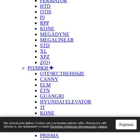
FERMATOR
HTD
OTIS
PJ
RPP
KONE
MEGADYNE
MEGALINEAR
STD
XL
XPZ
Z(О)
РОЛИКИ
ОТЕЧЕСТВЕННЫЕ
CANNY
ELM
ETN
GUANGRI
HYUNDAI ELEVATOR
JT
KONE
ЛАТРЭС
Мы используем файлы Сookies для улучшения работы сайта. Используя сайт
MITSUBISHI
Хорошо
optozip.ru, вы принимаете условия
Политики обработки персональных данных
.
OTIS
PRISMA