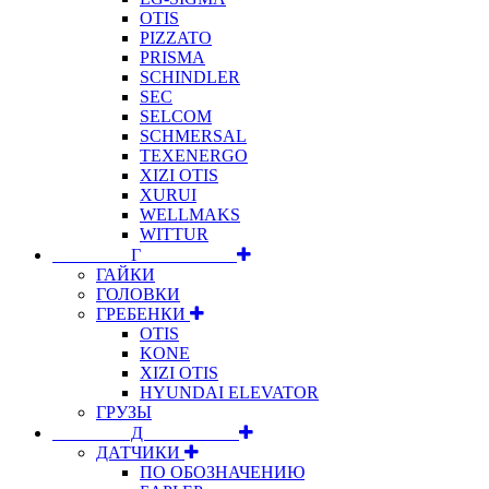
OTIS
PIZZATO
PRISMA
SCHINDLER
SEC
SELCOM
SCHMERSAL
TEXENERGO
XIZI OTIS
XURUI
WELLMAKS
WITTUR
⠀⠀⠀⠀⠀⠀Г⠀⠀⠀⠀⠀⠀⠀
ГАЙКИ
ГОЛОВКИ
ГРЕБЕНКИ
OTIS
KONE
XIZI OTIS
HYUNDAI ELEVATOR
ГРУЗЫ
⠀⠀⠀⠀⠀⠀Д⠀⠀⠀⠀⠀⠀⠀
ДАТЧИКИ
ПО ОБОЗНАЧЕНИЮ