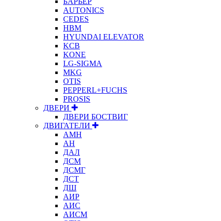
БАРЬЕР
AUTONICS
CEDES
HBM
HYUNDAI ELEVATOR
KCB
KONE
LG-SIGMA
MKG
OTIS
PEPPERL+FUCHS
PROSIS
ДВЕРИ
ДВЕРИ БОСТВИГ
ДВИГАТЕЛИ
АМН
АН
ДАЛ
ДСМ
ДСМГ
ДСТ
ДШ
АИР
АИС
АИСМ