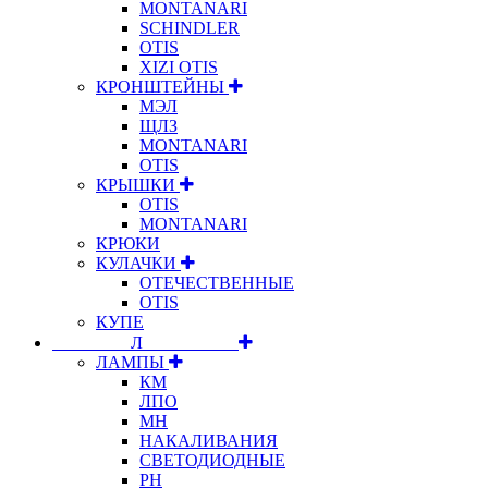
MONTANARI
SCHINDLER
OTIS
XIZI OTIS
КРОНШТЕЙНЫ
МЭЛ
ЩЛЗ
MONTANARI
OTIS
КРЫШКИ
OTIS
MONTANARI
КРЮКИ
КУЛАЧКИ
ОТЕЧЕСТВЕННЫЕ
OTIS
КУПЕ
⠀⠀⠀⠀⠀⠀Л⠀⠀⠀⠀⠀⠀⠀
ЛАМПЫ
КМ
ЛПО
МН
НАКАЛИВАНИЯ
СВЕТОДИОДНЫЕ
РН