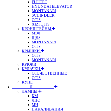
FUJITEC
HYUNDAI ELEVATOR
MONTANARI
SCHINDLER
OTIS
XIZI OTIS
КРОНШТЕЙНЫ
МЭЛ
ЩЛЗ
MONTANARI
OTIS
КРЫШКИ
OTIS
MONTANARI
КРЮКИ
КУЛАЧКИ
ОТЕЧЕСТВЕННЫЕ
OTIS
КУПЕ
⠀⠀⠀⠀⠀⠀Л⠀⠀⠀⠀⠀⠀⠀
ЛАМПЫ
КМ
ЛПО
МН
НАКАЛИВАНИЯ