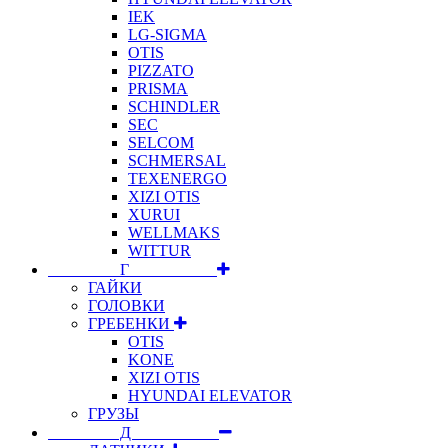
IEK
LG-SIGMA
OTIS
PIZZATO
PRISMA
SCHINDLER
SEC
SELCOM
SCHMERSAL
TEXENERGO
XIZI OTIS
XURUI
WELLMAKS
WITTUR
⠀⠀⠀⠀⠀⠀Г⠀⠀⠀⠀⠀⠀⠀
ГАЙКИ
ГОЛОВКИ
ГРЕБЕНКИ
OTIS
KONE
XIZI OTIS
HYUNDAI ELEVATOR
ГРУЗЫ
⠀⠀⠀⠀⠀⠀Д⠀⠀⠀⠀⠀⠀⠀