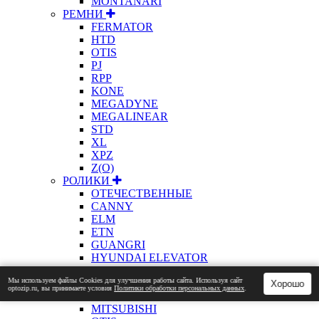
MONTANARI
РЕМНИ
FERMATOR
HTD
OTIS
PJ
RPP
KONE
MEGADYNE
MEGALINEAR
STD
XL
XPZ
Z(О)
РОЛИКИ
ОТЕЧЕСТВЕННЫЕ
CANNY
ELM
ETN
GUANGRI
HYUNDAI ELEVATOR
JT
Мы используем файлы Сookies для улучшения работы сайта. Используя сайт
KONE
Хорошо
optozip.ru, вы принимаете условия
Политики обработки персональных данных
.
ЛАТРЭС
MITSUBISHI