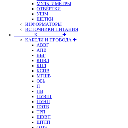
МУЛЬТИМЕТРЫ
ОТВЁРТКИ
УШМ
ЩЁТКИ
ИНФОРМАТОРЫ
ИСТОЧНИКИ ПИТАНИЯ
⠀⠀⠀⠀⠀⠀К⠀⠀⠀⠀⠀⠀⠀
КАБЕЛИ И ПРОВОДА
АВВГ
АПВ
ВВГ
КПВЛ
КПЛ
КСПВ
МГШВ
ОБЬ
П
ПВ
ПУВПГ
ПУНП
ПЭТВ
ТРП
ШВВП
ШТЛП
OTIS