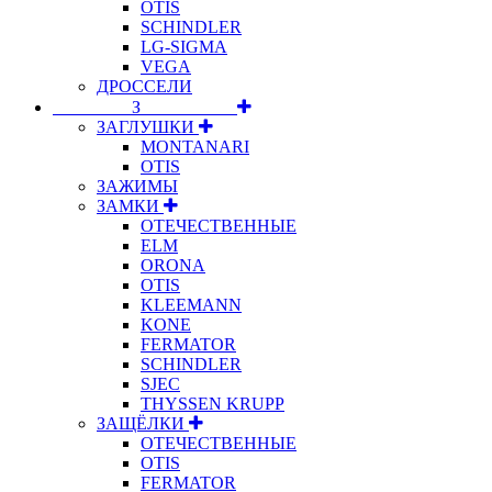
OTIS
SCHINDLER
LG-SIGMA
VEGA
ДРОССЕЛИ
⠀⠀⠀⠀⠀⠀З⠀⠀⠀⠀⠀⠀⠀
ЗАГЛУШКИ
MONTANARI
OTIS
ЗАЖИМЫ
ЗАМКИ
ОТЕЧЕСТВЕННЫЕ
ELM
ORONA
OTIS
KLEEMANN
KONE
FERMATOR
SCHINDLER
SJEC
THYSSEN KRUPP
ЗАЩЁЛКИ
ОТЕЧЕСТВЕННЫЕ
OTIS
FERMATOR