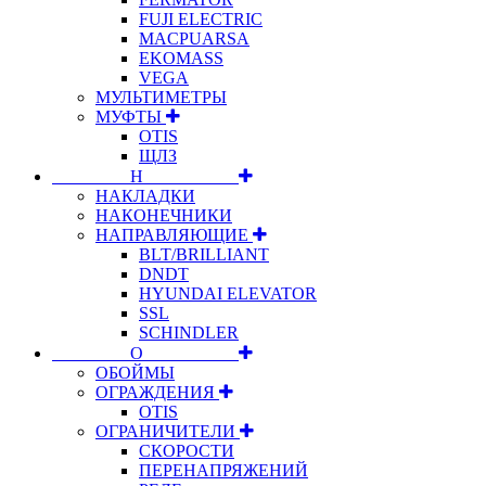
FUJI ELECTRIC
MACPUARSA
EKOMASS
VEGA
МУЛЬТИМЕТРЫ
МУФТЫ
OTIS
ЩЛЗ
⠀⠀⠀⠀⠀⠀Н⠀⠀⠀⠀⠀⠀⠀
НАКЛАДКИ
НАКОНЕЧНИКИ
НАПРАВЛЯЮЩИЕ
BLT/BRILLIANT
DNDT
HYUNDAI ELEVATOR
SSL
SCHINDLER
⠀⠀⠀⠀⠀⠀О⠀⠀⠀⠀⠀⠀⠀
ОБОЙМЫ
ОГРАЖДЕНИЯ
OTIS
ОГРАНИЧИТЕЛИ
СКОРОСТИ
ПЕРЕНАПРЯЖЕНИЙ