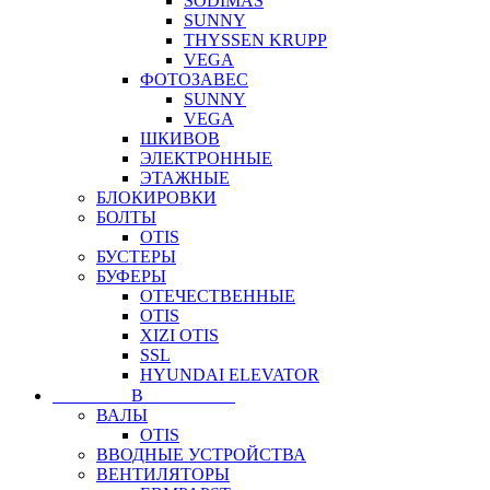
SODIMAS
SUNNY
THYSSEN KRUPP
VEGA
ФОТОЗАВЕС
SUNNY
VEGA
ШКИВОВ
ЭЛЕКТРОННЫЕ
ЭТАЖНЫЕ
БЛОКИРОВКИ
БОЛТЫ
OTIS
БУСТЕРЫ
БУФЕРЫ
ОТЕЧЕСТВЕННЫЕ
OTIS
XIZI OTIS
SSL
HYUNDAI ELEVATOR
⠀⠀⠀⠀⠀⠀В⠀⠀⠀⠀⠀⠀⠀
ВАЛЫ
OTIS
ВВОДНЫЕ УСТРОЙСТВА
ВЕНТИЛЯТОРЫ