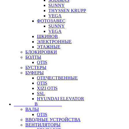
SODIMAS
SUNNY
THYSSEN KRUPP
VEGA
ФОТОЗАВЕС
SUNNY
VEGA
ШКИВОВ
ЭЛЕКТРОННЫЕ
ЭТАЖНЫЕ
БЛОКИРОВКИ
БОЛТЫ
OTIS
БУСТЕРЫ
БУФЕРЫ
ОТЕЧЕСТВЕННЫЕ
OTIS
XIZI OTIS
SSL
HYUNDAI ELEVATOR
⠀⠀⠀⠀⠀⠀В⠀⠀⠀⠀⠀⠀⠀
ВАЛЫ
OTIS
ВВОДНЫЕ УСТРОЙСТВА
ВЕНТИЛЯТОРЫ