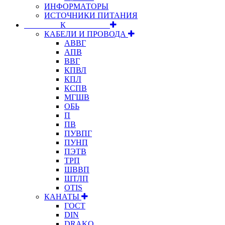
ИНФОРМАТОРЫ
ИСТОЧНИКИ ПИТАНИЯ
⠀⠀⠀⠀⠀⠀К⠀⠀⠀⠀⠀⠀⠀
КАБЕЛИ И ПРОВОДА
АВВГ
АПВ
ВВГ
КПВЛ
КПЛ
КСПВ
МГШВ
ОБЬ
П
ПВ
ПУВПГ
ПУНП
ПЭТВ
ТРП
ШВВП
ШТЛП
OTIS
КАНАТЫ
ГОСТ
DIN
DRAKO