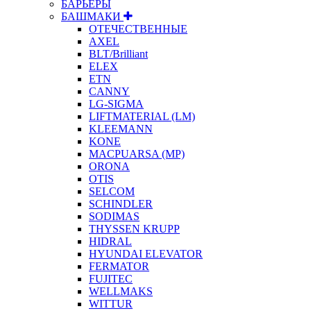
БАРЬЕРЫ
БАШМАКИ
ОТЕЧЕСТВЕННЫЕ
AXEL
BLT/Brilliant
ELEX
ETN
CANNY
LG-SIGMA
LIFTMATERIAL (LM)
KLEEMANN
KONE
MACPUARSA (MP)
ORONA
OTIS
SELCOM
SCHINDLER
SODIMAS
THYSSEN KRUPP
HIDRAL
HYUNDAI ELEVATOR
FERMATOR
FUJITEC
WELLMAKS
WITTUR