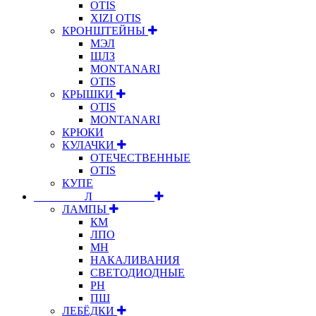
OTIS
XIZI OTIS
КРОНШТЕЙНЫ
МЭЛ
ЩЛЗ
MONTANARI
OTIS
КРЫШКИ
OTIS
MONTANARI
КРЮКИ
КУЛАЧКИ
ОТЕЧЕСТВЕННЫЕ
OTIS
КУПЕ
⠀⠀⠀⠀⠀⠀Л⠀⠀⠀⠀⠀⠀⠀
ЛАМПЫ
КМ
ЛПО
МН
НАКАЛИВАНИЯ
СВЕТОДИОДНЫЕ
РН
ПШ
ЛЕБЁДКИ