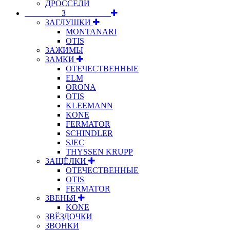
ДРОССЕЛИ
⠀⠀⠀⠀⠀⠀З⠀⠀⠀⠀⠀⠀⠀
ЗАГЛУШКИ
MONTANARI
OTIS
ЗАЖИМЫ
ЗАМКИ
ОТЕЧЕСТВЕННЫЕ
ELM
ORONA
OTIS
KLEEMANN
KONE
FERMATOR
SCHINDLER
SJEC
THYSSEN KRUPP
ЗАЩЁЛКИ
ОТЕЧЕСТВЕННЫЕ
OTIS
FERMATOR
ЗВЕНЬЯ
KONE
ЗВЁЗДОЧКИ
ЗВОНКИ