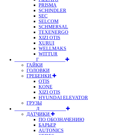
PRISMA
SCHINDLER
SEC
SELCOM
SCHMERSAL
TEXENERGO
XIZI OTIS
XURUI
WELLMAKS
WITTUR
⠀⠀⠀⠀⠀⠀Г⠀⠀⠀⠀⠀⠀⠀
ГАЙКИ
ГОЛОВКИ
ГРЕБЕНКИ
OTIS
KONE
XIZI OTIS
HYUNDAI ELEVATOR
ГРУЗЫ
⠀⠀⠀⠀⠀⠀Д⠀⠀⠀⠀⠀⠀⠀
ДАТЧИКИ
ПО ОБОЗНАЧЕНИЮ
БАРЬЕР
AUTONICS