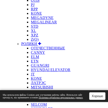
OTIS
PJ
RPP
KONE
MEGADYNE
MEGALINEAR
STD
XL
XPZ
Z(О)
РОЛИКИ
ОТЕЧЕСТВЕННЫЕ
CANNY
ELM
ETN
GUANGRI
HYUNDAI ELEVATOR
JT
KONE
ЛАТРЭС
MITSUBISHI
OTIS
Мы используем файлы Сookies для улучшения работы сайта. Используя сайт
PRISMA
Хорошо
optozip.ru, вы принимаете условия
Политики обработки персональных данных
.
SEC
SELCOM