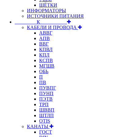
ЩЁТКИ
ИНФОРМАТОРЫ
ИСТОЧНИКИ ПИТАНИЯ
⠀⠀⠀⠀⠀⠀К⠀⠀⠀⠀⠀⠀⠀
КАБЕЛИ И ПРОВОДА
АВВГ
АПВ
ВВГ
КПВЛ
КПЛ
КСПВ
МГШВ
ОБЬ
П
ПВ
ПУВПГ
ПУНП
ПЭТВ
ТРП
ШВВП
ШТЛП
OTIS
КАНАТЫ
ГОСТ