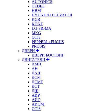
AUTONICS
CEDES
HBM
HYUNDAI ELEVATOR
KCB
KONE
LG-SIGMA
MKG
OTIS
PEPPERL+FUCHS
PROSIS
ДВЕРИ
ДВЕРИ БОСТВИГ
ДВИГАТЕЛИ
АМН
АН
ДАЛ
ДСМ
ДСМГ
ДСТ
ДШ
АИР
АИС
АИСМ
OTIS