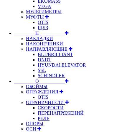
EKOMASS
VEGA
МУЛЬТИМЕТРЫ
МУФТЫ
OTIS
ЩЛЗ
⠀⠀⠀⠀⠀⠀Н⠀⠀⠀⠀⠀⠀⠀
НАКЛАДКИ
НАКОНЕЧНИКИ
НАПРАВЛЯЮЩИЕ
BLT/BRILLIANT
DNDT
HYUNDAI ELEVATOR
SSL
SCHINDLER
⠀⠀⠀⠀⠀⠀О⠀⠀⠀⠀⠀⠀⠀
ОБОЙМЫ
ОГРАЖДЕНИЯ
OTIS
ОГРАНИЧИТЕЛИ
СКОРОСТИ
ПЕРЕНАПРЯЖЕНИЙ
РЕЛЕ
ОПОРЫ
ОСИ