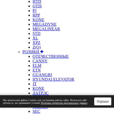
HTD
OTIS
PJ
RPP
KONE
MEGADYNE
MEGALINEAR
STD
XL
XPZ
Z(О)
РОЛИКИ
ОТЕЧЕСТВЕННЫЕ
CANNY
ELM
ETN
GUANGRI
HYUNDAI ELEVATOR
JT
KONE
ЛАТРЭС
MITSUBISHI
Мы используем файлы Сookies для улучшения работы сайта. Используя сайт
Хорошо
OTIS
optozip.ru, вы принимаете условия
Политики обработки персональных данных
.
PRISMA
SEC