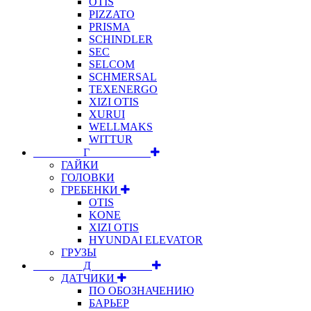
OTIS
PIZZATO
PRISMA
SCHINDLER
SEC
SELCOM
SCHMERSAL
TEXENERGO
XIZI OTIS
XURUI
WELLMAKS
WITTUR
⠀⠀⠀⠀⠀⠀Г⠀⠀⠀⠀⠀⠀⠀
ГАЙКИ
ГОЛОВКИ
ГРЕБЕНКИ
OTIS
KONE
XIZI OTIS
HYUNDAI ELEVATOR
ГРУЗЫ
⠀⠀⠀⠀⠀⠀Д⠀⠀⠀⠀⠀⠀⠀
ДАТЧИКИ
ПО ОБОЗНАЧЕНИЮ
БАРЬЕР