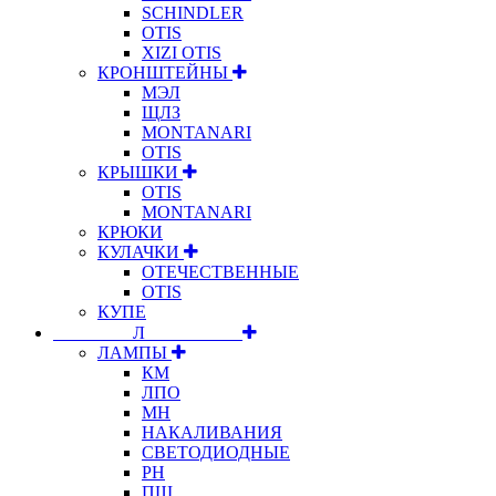
SCHINDLER
OTIS
XIZI OTIS
КРОНШТЕЙНЫ
МЭЛ
ЩЛЗ
MONTANARI
OTIS
КРЫШКИ
OTIS
MONTANARI
КРЮКИ
КУЛАЧКИ
ОТЕЧЕСТВЕННЫЕ
OTIS
КУПЕ
⠀⠀⠀⠀⠀⠀Л⠀⠀⠀⠀⠀⠀⠀
ЛАМПЫ
КМ
ЛПО
МН
НАКАЛИВАНИЯ
СВЕТОДИОДНЫЕ
РН
ПШ