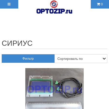
0
+7(495)210-36-06 ✉
2103606@mail.ru
СИРИУС
Фильтр