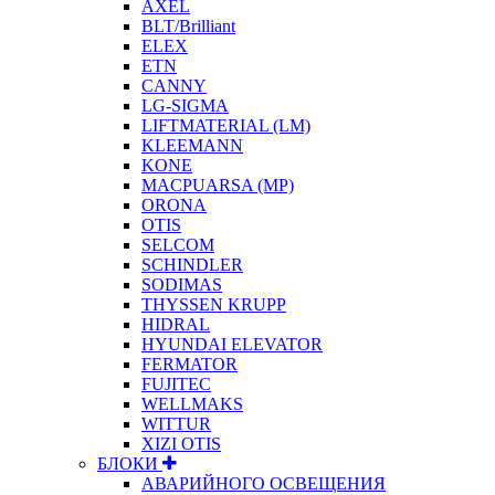
AXEL
BLT/Brilliant
ELEX
ETN
CANNY
LG-SIGMA
LIFTMATERIAL (LM)
KLEEMANN
KONE
MACPUARSA (MP)
ORONA
OTIS
SELCOM
SCHINDLER
SODIMAS
THYSSEN KRUPP
HIDRAL
HYUNDAI ELEVATOR
FERMATOR
FUJITEC
WELLMAKS
WITTUR
XIZI OTIS
БЛОКИ
АВАРИЙНОГО ОСВЕЩЕНИЯ