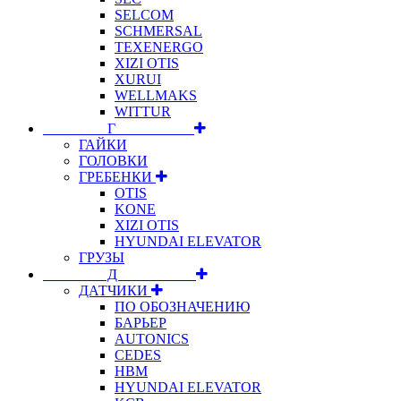
SELCOM
SCHMERSAL
TEXENERGO
XIZI OTIS
XURUI
WELLMAKS
WITTUR
⠀⠀⠀⠀⠀⠀Г⠀⠀⠀⠀⠀⠀⠀
ГАЙКИ
ГОЛОВКИ
ГРЕБЕНКИ
OTIS
KONE
XIZI OTIS
HYUNDAI ELEVATOR
ГРУЗЫ
⠀⠀⠀⠀⠀⠀Д⠀⠀⠀⠀⠀⠀⠀
ДАТЧИКИ
ПО ОБОЗНАЧЕНИЮ
БАРЬЕР
AUTONICS
CEDES
HBM
HYUNDAI ELEVATOR