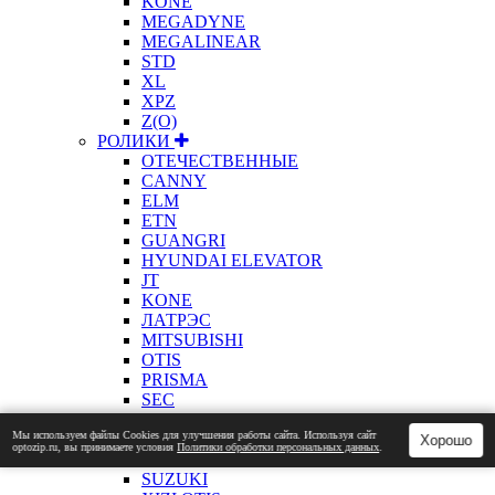
KONE
MEGADYNE
MEGALINEAR
STD
XL
XPZ
Z(О)
РОЛИКИ
ОТЕЧЕСТВЕННЫЕ
CANNY
ELM
ETN
GUANGRI
HYUNDAI ELEVATOR
JT
KONE
ЛАТРЭС
MITSUBISHI
OTIS
PRISMA
SEC
SELCOM
Мы используем файлы Сookies для улучшения работы сайта. Используя сайт
SCHINDLER
Хорошо
optozip.ru, вы принимаете условия
Политики обработки персональных данных
.
LG SIGMA
SUZUKI