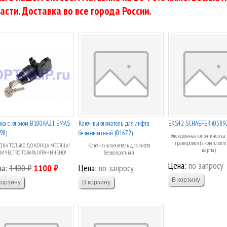
асти. Доставка во все города России.
пка с ключом B100AA21 EMAS
Ключ-выключатель для лифта
EKS42 SCHAEFER (0589
98)
безвозвратный (01672)
Электронная ключ-кнопка E
гравировки (в комплекте
КА ТОЛЬКО ДО КОНЦА МЕСЯЦА!
Ключ-выключатель для лифта
карты)
ЛИЧЕСТВО ТОВАРА ОГРАНИЧЕНО!
безвозвратный
Цена:
по запросу
на:
1400 ₽
1100 ₽
Цена:
по запросу