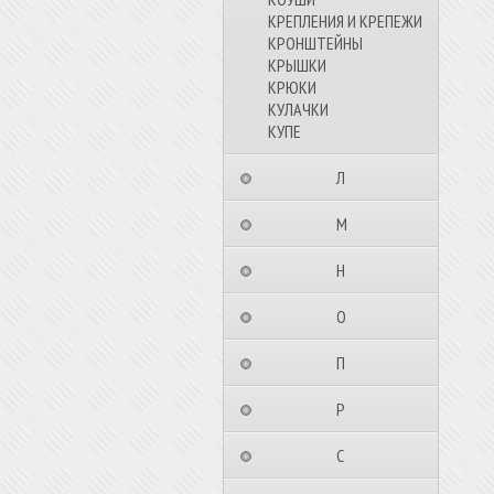
КРЕПЛЕНИЯ И КРЕПЕЖИ
КРОНШТЕЙНЫ
КРЫШКИ
КРЮКИ
КУЛАЧКИ
КУПЕ
⠀⠀⠀⠀⠀⠀Л⠀⠀⠀⠀⠀⠀⠀
⠀⠀⠀⠀⠀⠀М⠀⠀⠀⠀⠀⠀⠀
⠀⠀⠀⠀⠀⠀Н⠀⠀⠀⠀⠀⠀⠀
⠀⠀⠀⠀⠀⠀О⠀⠀⠀⠀⠀⠀⠀
⠀⠀⠀⠀⠀⠀П⠀⠀⠀⠀⠀⠀⠀
⠀⠀⠀⠀⠀⠀Р⠀⠀⠀⠀⠀⠀⠀
⠀⠀⠀⠀⠀⠀С⠀⠀⠀⠀⠀⠀⠀