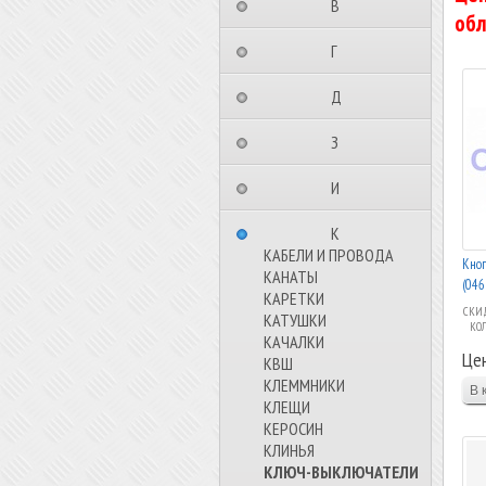
⠀⠀⠀⠀⠀⠀В⠀⠀⠀⠀⠀⠀⠀
обл
⠀⠀⠀⠀⠀⠀Г⠀⠀⠀⠀⠀⠀⠀
⠀⠀⠀⠀⠀⠀Д⠀⠀⠀⠀⠀⠀⠀
⠀⠀⠀⠀⠀⠀З⠀⠀⠀⠀⠀⠀⠀
⠀⠀⠀⠀⠀⠀И⠀⠀⠀⠀⠀⠀⠀
⠀⠀⠀⠀⠀⠀К⠀⠀⠀⠀⠀⠀⠀
КАБЕЛИ И ПРОВОДА
Кно
КАНАТЫ
(046
КАРЕТКИ
СКИД
КАТУШКИ
КО
КАЧАЛКИ
Це
КВШ
КЛЕММНИКИ
КЛЕЩИ
КЕРОСИН
КЛИНЬЯ
КЛЮЧ-ВЫКЛЮЧАТЕЛИ