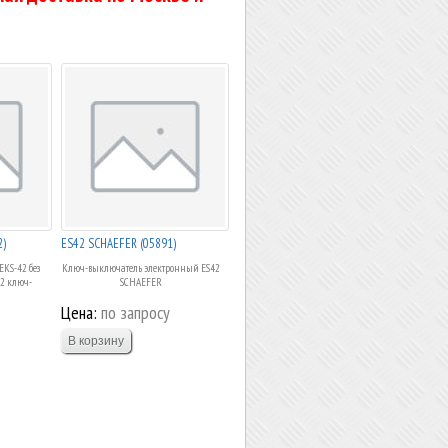
2)
ES42 SCHAEFER (05891)
KS-42 без
Ключ-выключатель электронный ES42
 2 ключ-
SCHAEFER
Цена:
по запросу