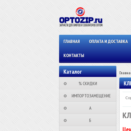
ГЛАВНАЯ
ОПЛАТА И ДОСТАВКА
КОНТАКТЫ
Каталог
Главна
КЛ
⠀⠀⠀% СКИДКИ⠀⠀⠀⠀
⠀ИМПОРТОЗАМЕЩЕНИЕ
Сор
⠀⠀⠀⠀⠀⠀А⠀⠀⠀⠀⠀⠀⠀
КЛ
⠀⠀⠀⠀⠀⠀Б⠀⠀⠀⠀⠀⠀⠀
Цен