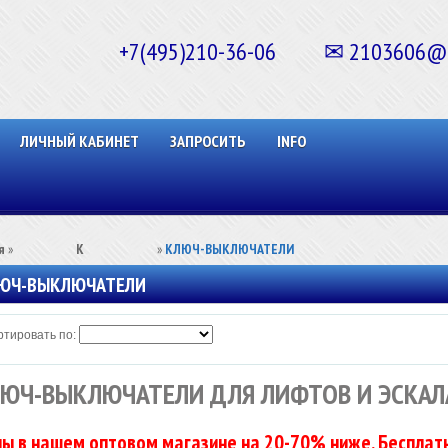
+7(495)210-36-06 ✉ 2103606@ma
ЛИЧНЫЙ КАБИНЕТ
ЗАПРОСИТЬ
INFO
я
»
⠀⠀⠀⠀⠀⠀К⠀⠀⠀⠀⠀⠀⠀
»
КЛЮЧ-ВЫКЛЮЧАТЕЛИ
ЮЧ-ВЫКЛЮЧАТЕЛИ
тировать по:
ЮЧ-ВЫКЛЮЧАТЕЛИ ДЛЯ ЛИФТОВ И ЭСКАЛ
ы в нашем оптовом магазине на 20-70% ниже. Бесплатн