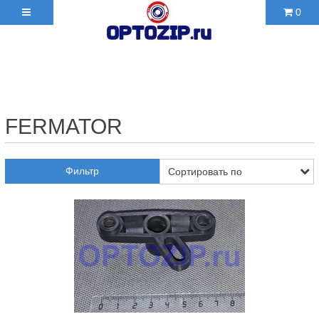
0
+7(495)210-36-06 ✉
2103606@mail.ru
FERMATOR
Фильтр