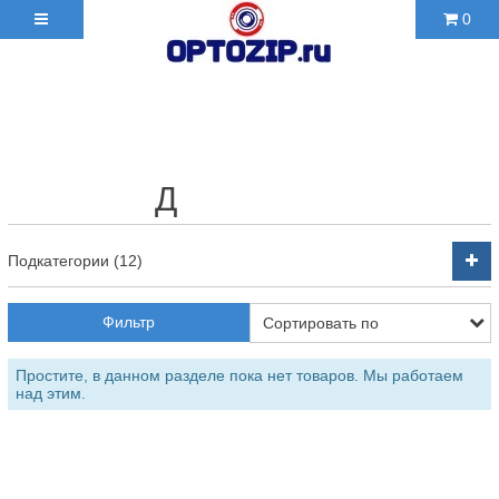
0
+7(495)210-36-06 ✉
2103606@mail.ru
⠀⠀⠀⠀⠀⠀Д⠀⠀⠀⠀⠀⠀⠀
Подкатегории (12)
Фильтр
Простите, в данном разделе пока нет товаров. Мы работаем
над этим.