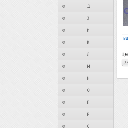
⠀⠀⠀⠀⠀⠀Д⠀⠀⠀⠀⠀⠀⠀
⠀⠀⠀⠀⠀⠀З⠀⠀⠀⠀⠀⠀⠀
⠀⠀⠀⠀⠀⠀И⠀⠀⠀⠀⠀⠀⠀
ПВД-
⠀⠀⠀⠀⠀⠀К⠀⠀⠀⠀⠀⠀⠀
Цен
⠀⠀⠀⠀⠀⠀Л⠀⠀⠀⠀⠀⠀⠀
⠀⠀⠀⠀⠀⠀М⠀⠀⠀⠀⠀⠀⠀
⠀⠀⠀⠀⠀⠀Н⠀⠀⠀⠀⠀⠀⠀
⠀⠀⠀⠀⠀⠀О⠀⠀⠀⠀⠀⠀⠀
⠀⠀⠀⠀⠀⠀П⠀⠀⠀⠀⠀⠀⠀
⠀⠀⠀⠀⠀⠀Р⠀⠀⠀⠀⠀⠀⠀
⠀⠀⠀⠀⠀⠀С⠀⠀⠀⠀⠀⠀⠀