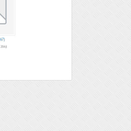
767)
20А (с