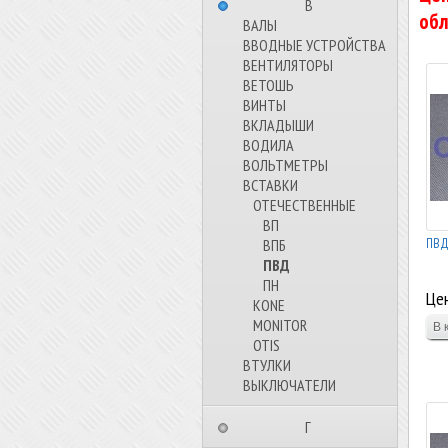
⠀⠀⠀⠀⠀⠀В⠀⠀⠀⠀⠀⠀⠀
обл
ВАЛЫ
ВВОДНЫЕ УСТРОЙСТВА
ВЕНТИЛЯТОРЫ
ВЕТОШЬ
ВИНТЫ
ВКЛАДЫШИ
ВОДИЛА
ВОЛЬТМЕТРЫ
ВСТАВКИ
ОТЕЧЕСТВЕННЫЕ
ВП
ПВД-
ВПБ
ПВД
ПН
Цен
KONE
MONITOR
OTIS
ВТУЛКИ
ВЫКЛЮЧАТЕЛИ
⠀⠀⠀⠀⠀⠀Г⠀⠀⠀⠀⠀⠀⠀