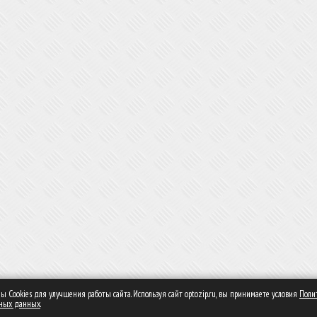
 Сookies для улучшения работы сайта. Используя сайт optozip.ru, вы принимаете условия
Поли
ьных данных
.