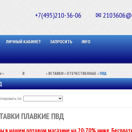
+7(495)210-36-06 ✉ 2103606@ma
ЛИЧНЫЙ КАБИНЕТ
ЗАПРОСИТЬ
INFO
я
»
⠀⠀⠀⠀⠀⠀В⠀⠀⠀⠀⠀⠀⠀
»
ВСТАВКИ
»
ОТЕЧЕСТВЕННЫЕ
»
ПВД
Д
тировать по:
ТАВКИ ПЛАВКИЕ ПВД
ы в нашем оптовом магазине на 20-70% ниже. Бесплатн