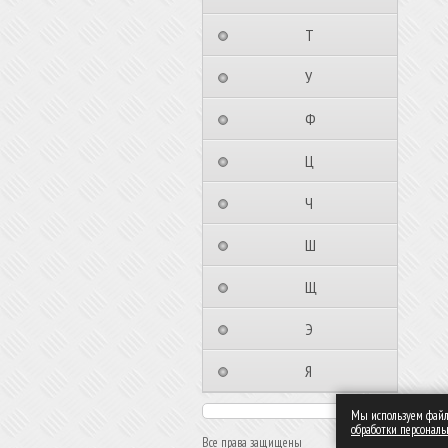
⠀⠀⠀⠀⠀⠀Т⠀⠀⠀⠀⠀⠀⠀
⠀⠀⠀⠀⠀⠀У⠀⠀⠀⠀⠀⠀⠀
⠀⠀⠀⠀⠀⠀Ф⠀⠀⠀⠀⠀⠀⠀
⠀⠀⠀⠀⠀⠀Ц⠀⠀⠀⠀⠀⠀⠀
⠀⠀⠀⠀⠀⠀Ч⠀⠀⠀⠀⠀⠀⠀
⠀⠀⠀⠀⠀⠀Ш⠀⠀⠀⠀⠀⠀⠀
⠀⠀⠀⠀⠀⠀Щ⠀⠀⠀⠀⠀⠀⠀
⠀⠀⠀⠀⠀⠀Э⠀⠀⠀⠀⠀⠀⠀
⠀⠀⠀⠀⠀⠀Я⠀⠀⠀⠀⠀⠀⠀
Мы используем файлы
обработки персонал
Все права защищены