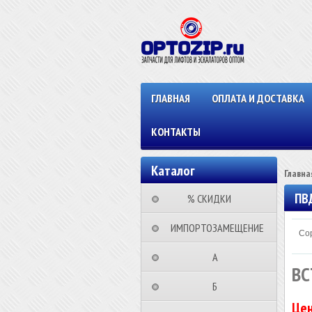
ГЛАВНАЯ
ОПЛАТА И ДОСТАВКА
КОНТАКТЫ
Каталог
Главна
ПВ
⠀⠀⠀% СКИДКИ⠀⠀⠀⠀
⠀ИМПОРТОЗАМЕЩЕНИЕ
Сор
⠀⠀⠀⠀⠀⠀А⠀⠀⠀⠀⠀⠀⠀
ВС
⠀⠀⠀⠀⠀⠀Б⠀⠀⠀⠀⠀⠀⠀
Цен