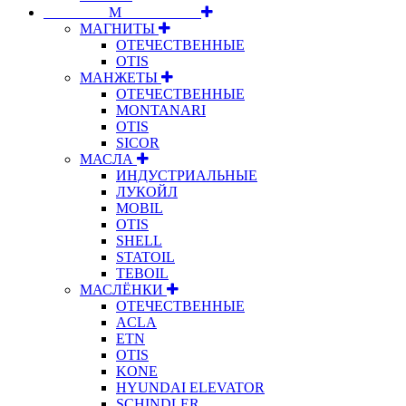
⠀⠀⠀⠀⠀⠀М⠀⠀⠀⠀⠀⠀⠀
МАГНИТЫ
ОТЕЧЕСТВЕННЫЕ
OTIS
МАНЖЕТЫ
ОТЕЧЕСТВЕННЫЕ
MONTANARI
OTIS
SICOR
МАСЛА
ИНДУСТРИАЛЬНЫЕ
ЛУКОЙЛ
MOBIL
OTIS
SHELL
STATOIL
TEBOIL
МАСЛЁНКИ
ОТЕЧЕСТВЕННЫЕ
ACLA
ETN
OTIS
KONE
HYUNDAI ELEVATOR
SCHINDLER