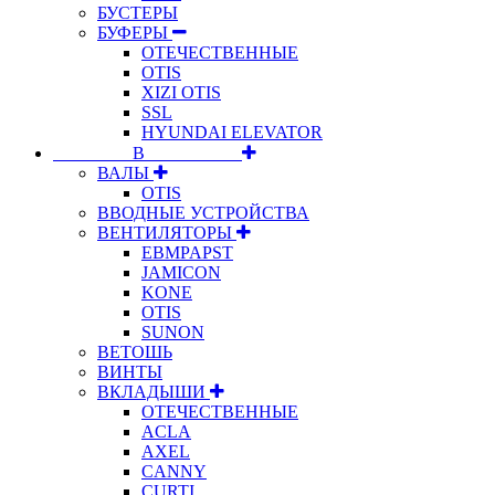
БУСТЕРЫ
БУФЕРЫ
ОТЕЧЕСТВЕННЫЕ
OTIS
XIZI OTIS
SSL
HYUNDAI ELEVATOR
⠀⠀⠀⠀⠀⠀В⠀⠀⠀⠀⠀⠀⠀
ВАЛЫ
OTIS
ВВОДНЫЕ УСТРОЙСТВА
ВЕНТИЛЯТОРЫ
EBMPAPST
JAMICON
KONE
OTIS
SUNON
ВЕТОШЬ
ВИНТЫ
ВКЛАДЫШИ
ОТЕЧЕСТВЕННЫЕ
ACLA
AXEL
CANNY
CURTI