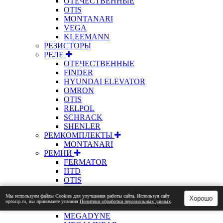
ОТЕЧЕСТВЕННЫЕ
OTIS
MONTANARI
VEGA
KLEEMANN
РЕЗИСТОРЫ
РЕЛЕ
ОТЕЧЕСТВЕННЫЕ
FINDER
HYUNDAI ELEVATOR
OMRON
OTIS
RELPOL
SCHRACK
SHENLER
РЕМКОМПЛЕКТЫ
MONTANARI
РЕМНИ
FERMATOR
HTD
OTIS
PJ
Мы используем файлы Сookies для улучшения работы сайта. Используя сайт
RPP
Хорошо
optozip.ru, вы принимаете условия
Политики обработки персональных данных
.
KONE
MEGADYNE