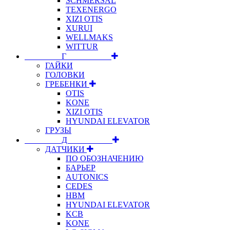
SCHMERSAL
TEXENERGO
XIZI OTIS
XURUI
WELLMAKS
WITTUR
⠀⠀⠀⠀⠀⠀Г⠀⠀⠀⠀⠀⠀⠀
ГАЙКИ
ГОЛОВКИ
ГРЕБЕНКИ
OTIS
KONE
XIZI OTIS
HYUNDAI ELEVATOR
ГРУЗЫ
⠀⠀⠀⠀⠀⠀Д⠀⠀⠀⠀⠀⠀⠀
ДАТЧИКИ
ПО ОБОЗНАЧЕНИЮ
БАРЬЕР
AUTONICS
CEDES
HBM
HYUNDAI ELEVATOR
KCB
KONE