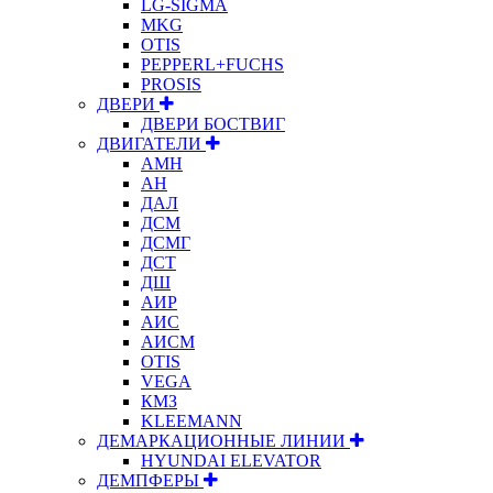
LG-SIGMA
MKG
OTIS
PEPPERL+FUCHS
PROSIS
ДВЕРИ
ДВЕРИ БОСТВИГ
ДВИГАТЕЛИ
АМН
АН
ДАЛ
ДСМ
ДСМГ
ДСТ
ДШ
АИР
АИС
АИСМ
OTIS
VEGA
КМЗ
KLEEMANN
ДЕМАРКАЦИОННЫЕ ЛИНИИ
HYUNDAI ELEVATOR
ДЕМПФЕРЫ