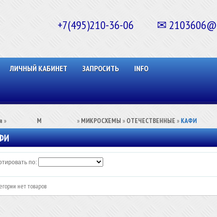
+7(495)210-36-06 ✉ 2103606@ma
ЛИЧНЫЙ КАБИНЕТ
ЗАПРОСИТЬ
INFO
я
»
⠀⠀⠀⠀⠀⠀М⠀⠀⠀⠀⠀⠀⠀
»
МИКРОСХЕМЫ
»
ОТЕЧЕСТВЕННЫЕ
»
КАФИ
ФИ
тировать по:
егории нет товаров