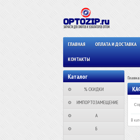
ГЛАВНАЯ
ОПЛАТА И ДОСТАВКА
КОНТАКТЫ
Каталог
Главна
КА
⠀⠀⠀% СКИДКИ⠀⠀⠀⠀
⠀ИМПОРТОЗАМЕЩЕНИЕ
Сор
⠀⠀⠀⠀⠀⠀А⠀⠀⠀⠀⠀⠀⠀
В кат
⠀⠀⠀⠀⠀⠀Б⠀⠀⠀⠀⠀⠀⠀