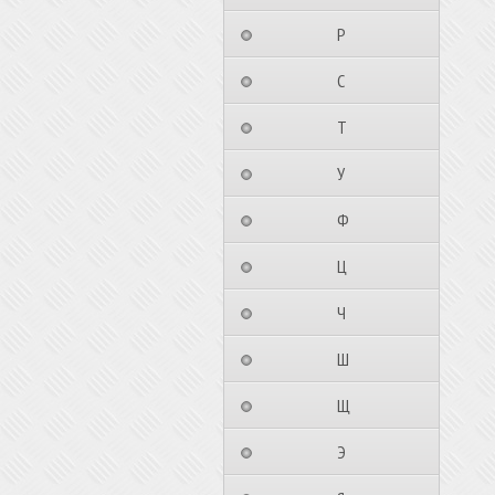
⠀⠀⠀⠀⠀⠀Р⠀⠀⠀⠀⠀⠀⠀
⠀⠀⠀⠀⠀⠀С⠀⠀⠀⠀⠀⠀⠀
⠀⠀⠀⠀⠀⠀Т⠀⠀⠀⠀⠀⠀⠀
⠀⠀⠀⠀⠀⠀У⠀⠀⠀⠀⠀⠀⠀
⠀⠀⠀⠀⠀⠀Ф⠀⠀⠀⠀⠀⠀⠀
⠀⠀⠀⠀⠀⠀Ц⠀⠀⠀⠀⠀⠀⠀
⠀⠀⠀⠀⠀⠀Ч⠀⠀⠀⠀⠀⠀⠀
⠀⠀⠀⠀⠀⠀Ш⠀⠀⠀⠀⠀⠀⠀
⠀⠀⠀⠀⠀⠀Щ⠀⠀⠀⠀⠀⠀⠀
⠀⠀⠀⠀⠀⠀Э⠀⠀⠀⠀⠀⠀⠀