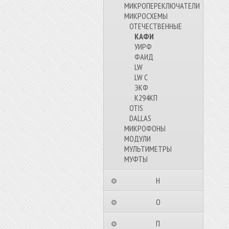
МИКРОПЕРЕКЛЮЧАТЕЛИ
МИКРОСХЕМЫ
ОТЕЧЕСТВЕННЫЕ
КАФИ
УИРФ
ФАИД
LW
LW C
ЭКФ
К294КП
OTIS
DALLAS
МИКРОФОНЫ
МОДУЛИ
МУЛЬТИМЕТРЫ
МУФТЫ
⠀⠀⠀⠀⠀⠀Н⠀⠀⠀⠀⠀⠀⠀
⠀⠀⠀⠀⠀⠀О⠀⠀⠀⠀⠀⠀⠀
⠀⠀⠀⠀⠀⠀П⠀⠀⠀⠀⠀⠀⠀