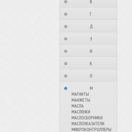
⠀⠀⠀⠀⠀⠀В⠀⠀⠀⠀⠀⠀⠀
⠀⠀⠀⠀⠀⠀Г⠀⠀⠀⠀⠀⠀⠀
⠀⠀⠀⠀⠀⠀Д⠀⠀⠀⠀⠀⠀⠀
⠀⠀⠀⠀⠀⠀З⠀⠀⠀⠀⠀⠀⠀
⠀⠀⠀⠀⠀⠀И⠀⠀⠀⠀⠀⠀⠀
⠀⠀⠀⠀⠀⠀К⠀⠀⠀⠀⠀⠀⠀
⠀⠀⠀⠀⠀⠀Л⠀⠀⠀⠀⠀⠀⠀
⠀⠀⠀⠀⠀⠀М⠀⠀⠀⠀⠀⠀⠀
МАГНИТЫ
МАНЖЕТЫ
МАСЛА
МАСЛЁНКИ
МАСЛОСБОРНИКИ
МАСЛОУКАЗАТЕЛИ
МИКРОКОНТРОЛЛЕРЫ