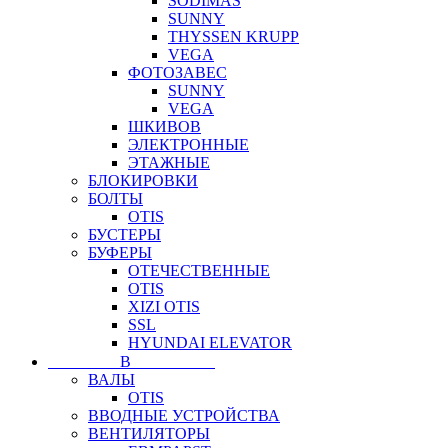
SODIMAS
SUNNY
THYSSEN KRUPP
VEGA
ФОТОЗАВЕС
SUNNY
VEGA
ШКИВОВ
ЭЛЕКТРОННЫЕ
ЭТАЖНЫЕ
БЛОКИРОВКИ
БОЛТЫ
OTIS
БУСТЕРЫ
БУФЕРЫ
ОТЕЧЕСТВЕННЫЕ
OTIS
XIZI OTIS
SSL
HYUNDAI ELEVATOR
⠀⠀⠀⠀⠀⠀В⠀⠀⠀⠀⠀⠀⠀
ВАЛЫ
OTIS
ВВОДНЫЕ УСТРОЙСТВА
ВЕНТИЛЯТОРЫ