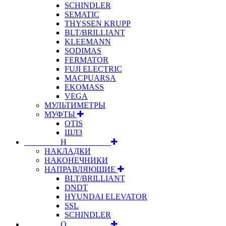
SCHINDLER
SEMATIC
THYSSEN KRUPP
BLT/BRILLIANT
KLEEMANN
SODIMAS
FERMATOR
FUJI ELECTRIC
MACPUARSA
EKOMASS
VEGA
МУЛЬТИМЕТРЫ
МУФТЫ
OTIS
ЩЛЗ
⠀⠀⠀⠀⠀⠀Н⠀⠀⠀⠀⠀⠀⠀
НАКЛАДКИ
НАКОНЕЧНИКИ
НАПРАВЛЯЮЩИЕ
BLT/BRILLIANT
DNDT
HYUNDAI ELEVATOR
SSL
SCHINDLER
⠀⠀⠀⠀⠀⠀О⠀⠀⠀⠀⠀⠀⠀