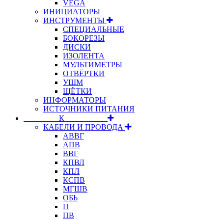
VEGA
ИНИЦИАТОРЫ
ИНСТРУМЕНТЫ
СПЕЦИАЛЬНЫЕ
БОКОРЕЗЫ
ДИСКИ
ИЗОЛЕНТА
МУЛЬТИМЕТРЫ
ОТВЁРТКИ
УШМ
ЩЁТКИ
ИНФОРМАТОРЫ
ИСТОЧНИКИ ПИТАНИЯ
⠀⠀⠀⠀⠀⠀К⠀⠀⠀⠀⠀⠀⠀
КАБЕЛИ И ПРОВОДА
АВВГ
АПВ
ВВГ
КПВЛ
КПЛ
КСПВ
МГШВ
ОБЬ
П
ПВ