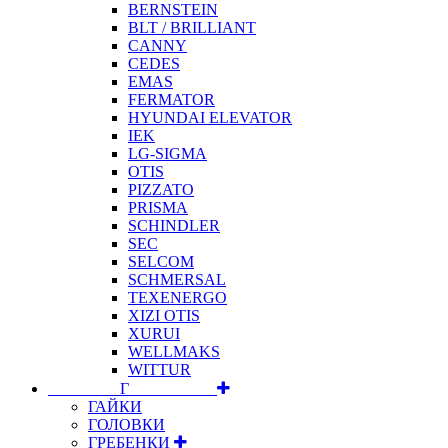
BERNSTEIN
BLT / BRILLIANT
CANNY
CEDES
EMAS
FERMATOR
HYUNDAI ELEVATOR
IEK
LG-SIGMA
OTIS
PIZZATO
PRISMA
SCHINDLER
SEC
SELCOM
SCHMERSAL
TEXENERGO
XIZI OTIS
XURUI
WELLMAKS
WITTUR
⠀⠀⠀⠀⠀⠀Г⠀⠀⠀⠀⠀⠀⠀
ГАЙКИ
ГОЛОВКИ
ГРЕБЕНКИ