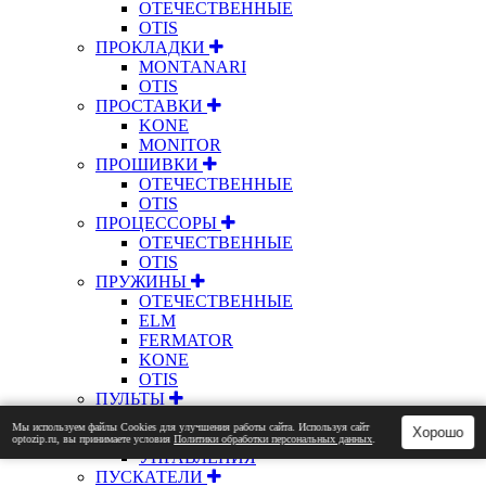
ОТЕЧЕСТВЕННЫЕ
OTIS
ПРОКЛАДКИ
MONTANARI
OTIS
ПРОСТАВКИ
KONE
MONITOR
ПРОШИВКИ
ОТЕЧЕСТВЕННЫЕ
OTIS
ПРОЦЕССОРЫ
ОТЕЧЕСТВЕННЫЕ
OTIS
ПРУЖИНЫ
ОТЕЧЕСТВЕННЫЕ
ELM
FERMATOR
KONE
OTIS
ПУЛЬТЫ
КНОПОЧНЫЕ
Мы используем файлы Сookies для улучшения работы сайта. Используя сайт
Хорошо
РЕВИЗИИ
optozip.ru, вы принимаете условия
Политики обработки персональных данных
.
УПРАВЛЕНИЯ
ПУСКАТЕЛИ