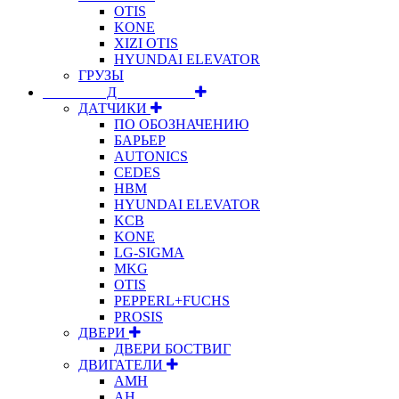
OTIS
KONE
XIZI OTIS
HYUNDAI ELEVATOR
ГРУЗЫ
⠀⠀⠀⠀⠀⠀Д⠀⠀⠀⠀⠀⠀⠀
ДАТЧИКИ
ПО ОБОЗНАЧЕНИЮ
БАРЬЕР
AUTONICS
CEDES
HBM
HYUNDAI ELEVATOR
KCB
KONE
LG-SIGMA
MKG
OTIS
PEPPERL+FUCHS
PROSIS
ДВЕРИ
ДВЕРИ БОСТВИГ
ДВИГАТЕЛИ
АМН
АН