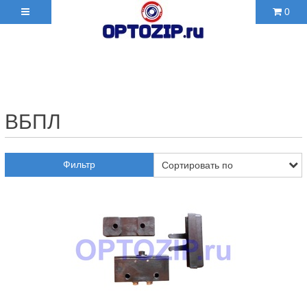
0
+7(495)210-36-06 ✉
2103606@mail.ru
ВБПЛ
Фильтр