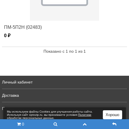
ПМ-5П2Н (02483)
0 ₽
Показано с 1 по 1 из 1
Личный кабинет
Доставка
Полная версия
Мы используем файлы Сookies для улучшения работы сайта.
Хорошо
Используя сайт optozip.ru, вы принимаете условия
Политики
обработки персональных данных
.
0