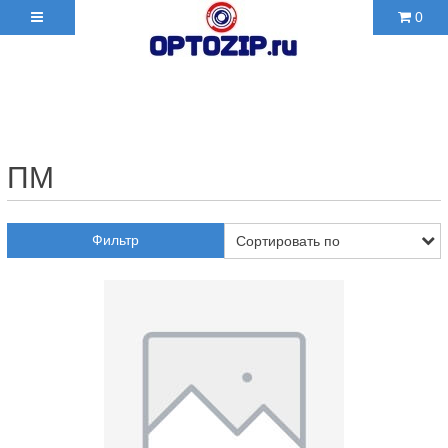
0
+7(495)210-36-06 ✉
2103606@mail.ru
ПМ
Фильтр