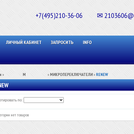
+7(495)210-36-06 ✉ 2103606@ma
ЛИЧНЫЙ КАБИНЕТ
ЗАПРОСИТЬ
INFO
я
»
⠀⠀⠀⠀⠀⠀М⠀⠀⠀⠀⠀⠀⠀
»
МИКРОПЕРЕКЛЮЧАТЕЛИ
»
RENEW
NEW
тировать по:
егории нет товаров