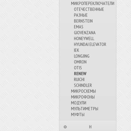
МИКРОПЕРЕКЛЮЧАТЕЛИ
ОТЕЧЕСТВЕННЫЕ
РАЗНЫЕ
BERNSTEIN
EMAS
GIOVENZANA
HONEYWELL
HYUNDAI ELEVATOR
IEK
LONGJING
OMRON
OTIS
RENEW
RUICHI
SCHINDLER
МИКРОСХЕМЫ
МИКРОФОНЫ
МОДУЛИ
МУЛЬТИМЕТРЫ
МУФТЫ
⠀⠀⠀⠀⠀⠀Н⠀⠀⠀⠀⠀⠀⠀