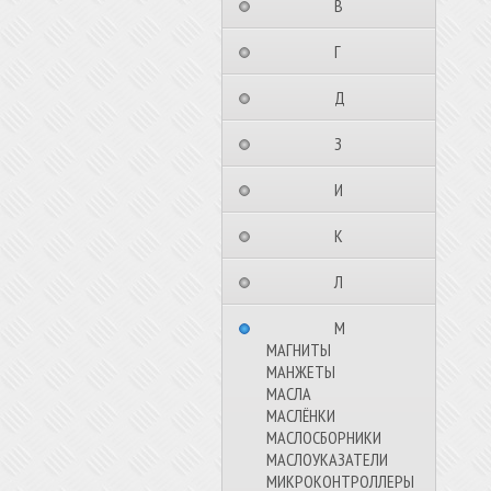
⠀⠀⠀⠀⠀⠀В⠀⠀⠀⠀⠀⠀⠀
⠀⠀⠀⠀⠀⠀Г⠀⠀⠀⠀⠀⠀⠀
⠀⠀⠀⠀⠀⠀Д⠀⠀⠀⠀⠀⠀⠀
⠀⠀⠀⠀⠀⠀З⠀⠀⠀⠀⠀⠀⠀
⠀⠀⠀⠀⠀⠀И⠀⠀⠀⠀⠀⠀⠀
⠀⠀⠀⠀⠀⠀К⠀⠀⠀⠀⠀⠀⠀
⠀⠀⠀⠀⠀⠀Л⠀⠀⠀⠀⠀⠀⠀
⠀⠀⠀⠀⠀⠀М⠀⠀⠀⠀⠀⠀⠀
МАГНИТЫ
МАНЖЕТЫ
МАСЛА
МАСЛЁНКИ
МАСЛОСБОРНИКИ
МАСЛОУКАЗАТЕЛИ
МИКРОКОНТРОЛЛЕРЫ