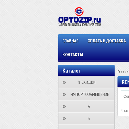
ГЛАВНАЯ
ОПЛАТА И ДОСТАВКА
КОНТАКТЫ
Каталог
Главна
RE
⠀⠀⠀% СКИДКИ⠀⠀⠀⠀
⠀ИМПОРТОЗАМЕЩЕНИЕ
Сор
⠀⠀⠀⠀⠀⠀А⠀⠀⠀⠀⠀⠀⠀
В кат
⠀⠀⠀⠀⠀⠀Б⠀⠀⠀⠀⠀⠀⠀