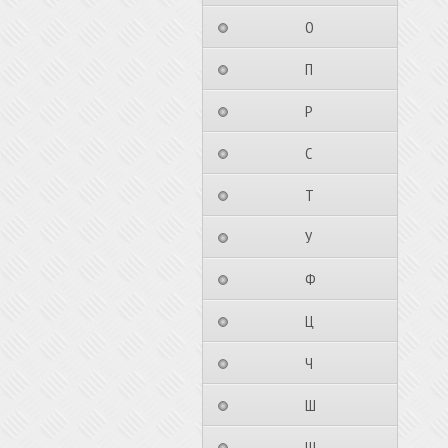
⠀⠀⠀⠀⠀⠀О⠀⠀⠀⠀⠀⠀⠀
⠀⠀⠀⠀⠀⠀П⠀⠀⠀⠀⠀⠀⠀
⠀⠀⠀⠀⠀⠀Р⠀⠀⠀⠀⠀⠀⠀
⠀⠀⠀⠀⠀⠀С⠀⠀⠀⠀⠀⠀⠀
⠀⠀⠀⠀⠀⠀Т⠀⠀⠀⠀⠀⠀⠀
⠀⠀⠀⠀⠀⠀У⠀⠀⠀⠀⠀⠀⠀
⠀⠀⠀⠀⠀⠀Ф⠀⠀⠀⠀⠀⠀⠀
⠀⠀⠀⠀⠀⠀Ц⠀⠀⠀⠀⠀⠀⠀
⠀⠀⠀⠀⠀⠀Ч⠀⠀⠀⠀⠀⠀⠀
⠀⠀⠀⠀⠀⠀Ш⠀⠀⠀⠀⠀⠀⠀
⠀⠀⠀⠀⠀⠀Щ⠀⠀⠀⠀⠀⠀⠀