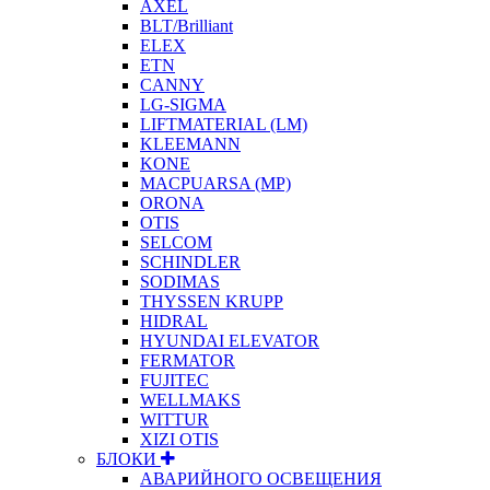
AXEL
BLT/Brilliant
ELEX
ETN
CANNY
LG-SIGMA
LIFTMATERIAL (LM)
KLEEMANN
KONE
MACPUARSA (MP)
ORONA
OTIS
SELCOM
SCHINDLER
SODIMAS
THYSSEN KRUPP
HIDRAL
HYUNDAI ELEVATOR
FERMATOR
FUJITEC
WELLMAKS
WITTUR
XIZI OTIS
БЛОКИ
АВАРИЙНОГО ОСВЕЩЕНИЯ