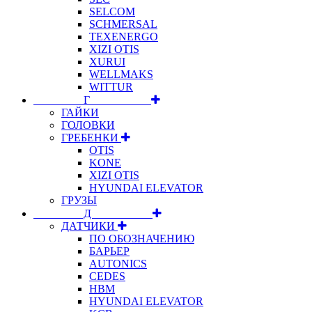
SELCOM
SCHMERSAL
TEXENERGO
XIZI OTIS
XURUI
WELLMAKS
WITTUR
⠀⠀⠀⠀⠀⠀Г⠀⠀⠀⠀⠀⠀⠀
ГАЙКИ
ГОЛОВКИ
ГРЕБЕНКИ
OTIS
KONE
XIZI OTIS
HYUNDAI ELEVATOR
ГРУЗЫ
⠀⠀⠀⠀⠀⠀Д⠀⠀⠀⠀⠀⠀⠀
ДАТЧИКИ
ПО ОБОЗНАЧЕНИЮ
БАРЬЕР
AUTONICS
CEDES
HBM
HYUNDAI ELEVATOR