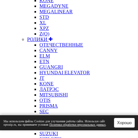
KONE
MEGADYNE
MEGALINEAR
STD
XL
XPZ
Z(О)
РОЛИКИ
ОТЕЧЕСТВЕННЫЕ
CANNY
ELM
ETN
GUANGRI
HYUNDAI ELEVATOR
JT
KONE
ЛАТРЭС
MITSUBISHI
OTIS
PRISMA
SEC
SELCOM
Мы используем файлы Сookies для улучшения работы сайта. Используя сайт
SCHINDLER
Хорошо
optozip.ru, вы принимаете условия
Политики обработки персональных данных
.
LG SIGMA
SUZUKI