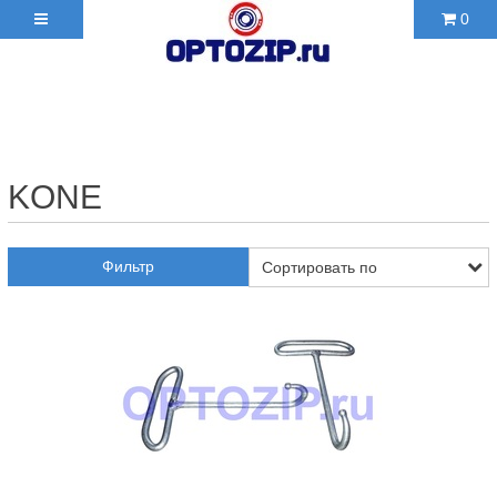
0
+7(495)210-36-06 ✉
2103606@mail.ru
KONE
Фильтр